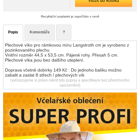
Vložit do košíku
Recyklační poplatek je započítán v ceně
Popis
Komentáře
?
Plechové víko pro rámkovou míru Langstroth cm je vyrobeno z
pozinkovaného plechu.
Vnitřní rozměr 44,5 x 53,5 cm. Pájené rohy. Přesah 5 cm.
Plechové víka jsou bez dalšího uteplení.
Doprava včetně dobírky 149 Kč : Do jednoho balíku možno
zabalit a zaslat 8 střech / plechových vík
(vyhrazujeme si právo měnit tyto popisy a specifikace bez předchozího
upozornění)