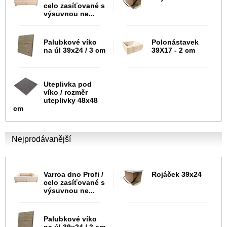
celo zasíťované s
výsuvnou ne...
Palubkové víko
Polonástavek
na úl 39x24 / 3 cm
39X17 - 2 cm
Uteplivka pod
víko / rozměr
uteplivky 48x48
cm
Nejprodávanější
Varroa dno Profi /
Rojáček 39x24
celo zasíťované s
výsuvnou ne...
Palubkové víko