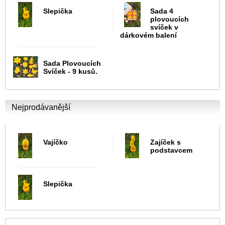
Slepička
Sada 4
plovoucích
svíček v
dárkovém balení
Sada Plovoucích
Svíček - 9 kusů.
Nejprodávanější
Vajíčko
Zajíček s
podstavcem
Slepička