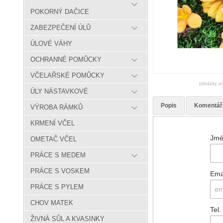
POKORNÝ DAČICE
ZABEZPEČENÍ ÚLŮ
ÚLOVÉ VÁHY
OCHRANNÉ POMŮCKY
VČELAŘSKÉ POMŮCKY
(obrázky js
ÚLY NÁSTAVKOVÉ
Popis
Komentář
VÝROBA RÁMKŮ
KRMENÍ VČEL
Jmé
OMETAČ VČEL
PRÁCE S MEDEM
PRÁCE S VOSKEM
Ema
PRÁCE S PYLEM
CHOV MATEK
Tel.
ŽIVNÁ SŮL A KVASINKY