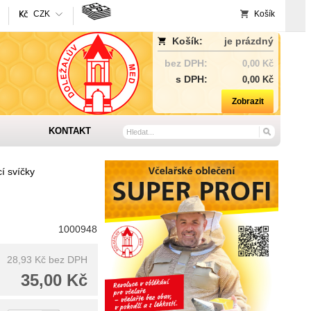
CZK
Košík
Košík:
je prázdný
bez DPH:
0,00 Kč
s DPH:
0,00 Kč
Zobrazit
KONTAKT
í svíčky
1000948
28,93 Kč
bez DPH
35,00 Kč