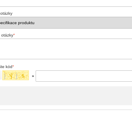
 otázky
 otázky
*
šte kód
*
»