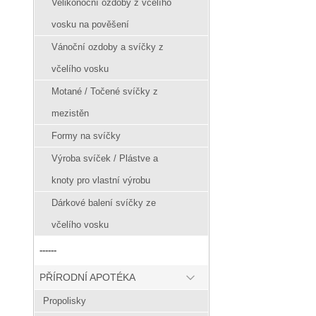
Velikonoční ozdoby z včelího
vosku na pověšení
Vánoční ozdoby a svíčky z
včelího vosku
Motané / Točené svíčky z
mezistěn
Formy na svíčky
Výroba svíček / Plástve a
knoty pro vlastní výrobu
Dárkové balení svíčky ze
včelího vosku
------
PŘÍRODNÍ APOTÉKA
Propolisky