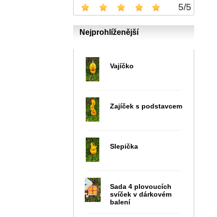
5
/
5
Nejprohlíženější
Vajíčko
Zajíček s podstavcem
Slepička
Sada 4 plovoucích
svíček v dárkovém
balení