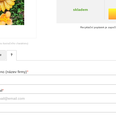
skladem
Recyklační poplatek je započ
ou ilustračního charakteru)
e
?
no (název firmy)
*
il
*