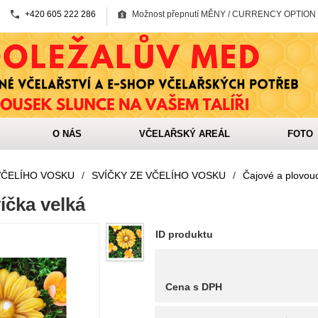
+420 605 222 286
Možnost přepnutí MĚNY / CURRENCY OPTION
O NÁS
VČELAŘSKÝ AREÁL
FOTO
VČELÍHO VOSKU
/
SVÍČKY ZE VČELÍHO VOSKU
/
Čajové a plovouc
íčka velká
ID produktu
Cena s DPH