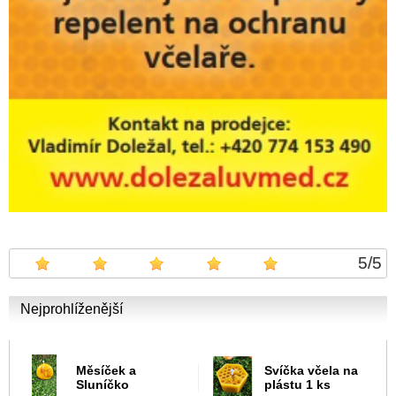
5
/
5
Nejprohlíženější
Měsíček a
Svíčka včela na
Sluníčko
plástu 1 ks