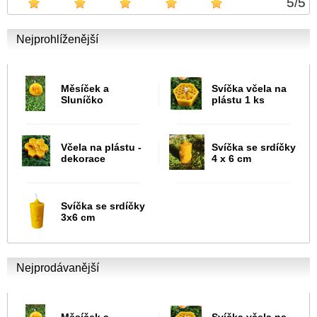
5
/
5
Nejprohlíženější
Měsíček a
Svíčka včela na
Sluníčko
plástu 1 ks
Včela na plástu -
Svíčka se srdíčky
dekorace
4 x 6 cm
Svíčka se srdíčky
3x6 cm
Nejprodávanější