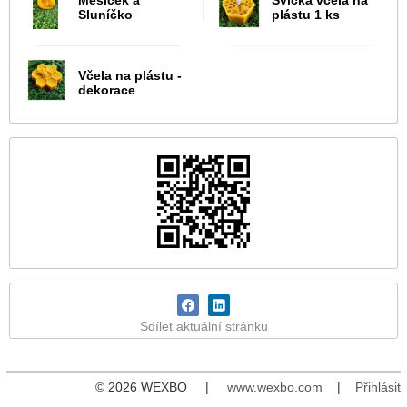
Měsíček a
Svíčka včela na
Sluníčko
plástu 1 ks
Včela na plástu -
dekorace
Sdílet aktuální stránku
© 2026 WEXBO |
www.wexbo.com
|
Přihlásit