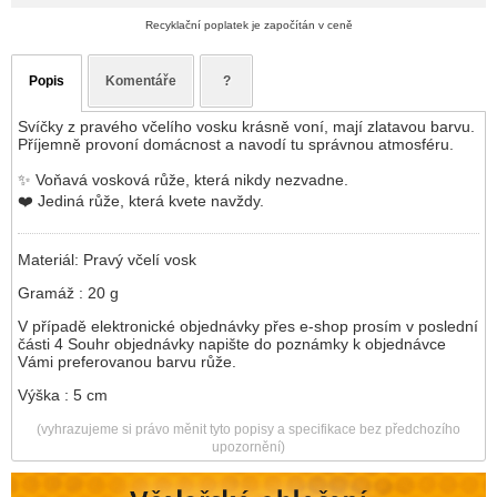
Recyklační poplatek je započítán v ceně
Popis
Komentáře
?
Svíčky z pravého včelího vosku krásně voní, mají zlatavou barvu.
Příjemně provoní domácnost a navodí tu správnou atmosféru.
✨ Voňavá vosková růže, která nikdy nezvadne.
❤️ Jediná růže, která kvete navždy.
Materiál: Pravý včelí vosk
Gramáž : 20 g
V případě elektronické objednávky přes e-shop prosím v poslední
části 4 Souhr objednávky napište do poznámky k objednávce
Vámi preferovanou barvu růže.
Výška : 5 cm
(vyhrazujeme si právo měnit tyto popisy a specifikace bez předchozího
upozornění)