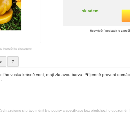
skladem
Recyklační poplatek je započ
ou ilustračního charakteru)
e
?
elího vosku krásně voní, mají zlatavou barvu. Příjemně provoní domác
.
(vyhrazujeme si právo měnit tyto popisy a specifikace bez předchozího upozornění