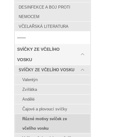
DESINFEKCE A BOJ PROTI
NEMOCEM
VČELAŘSKÁ LITERATURA
-------
SVÍČKY ZE VČELÍHO
VOSKU
SVÍČKY ZE VČELÍHO VOSKU
Valentýn
Zvířátka
Andělé
Čajové a plovoucí svíčky
Různé motivy svíček ze
včelího vosku