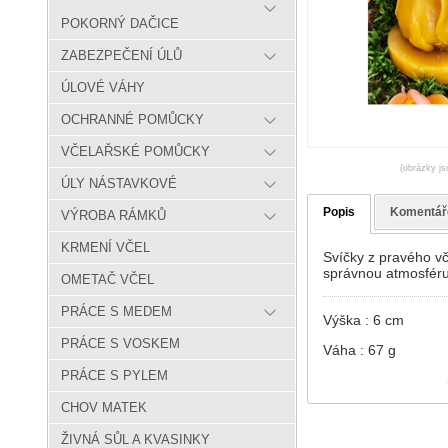
POKORNÝ DAČICE
ZABEZPEČENÍ ÚLŮ
ÚLOVÉ VÁHY
OCHRANNÉ POMŮCKY
VČELAŘSKÉ POMŮCKY
(obrázky js
ÚLY NÁSTAVKOVÉ
Popis
Komentář
VÝROBA RÁMKŮ
KRMENÍ VČEL
Svíčky z pravého vč
správnou atmosféru
OMETAČ VČEL
PRÁCE S MEDEM
Výška : 6 cm
PRÁCE S VOSKEM
Váha : 67 g
PRÁCE S PYLEM
CHOV MATEK
ŽIVNÁ SŮL A KVASINKY