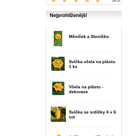
Nejprohlíženější
Měsíček a Sluníčko
Svíčka včela na plástu
1 ks
Včela na plástu -
dekorace
Svíčka se srdíčky 4 x 6
cm