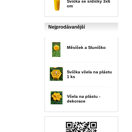
Svíčka se srdíčky 3x6
cm
Nejprodávanější
Měsíček a Sluníčko
Svíčka včela na plástu
1 ks
Včela na plástu -
dekorace