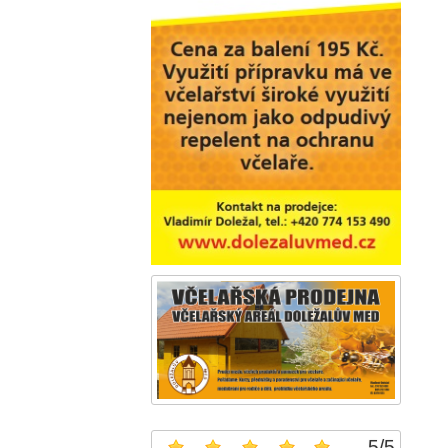
5
/
5