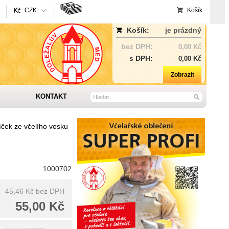
CZK
Košík
Košík:
je prázdný
bez DPH:
0,00 Kč
s DPH:
0,00 Kč
Zobrazit
KONTAKT
íček ze včelího vosku
1000702
45,46 Kč
bez DPH
55,00 Kč