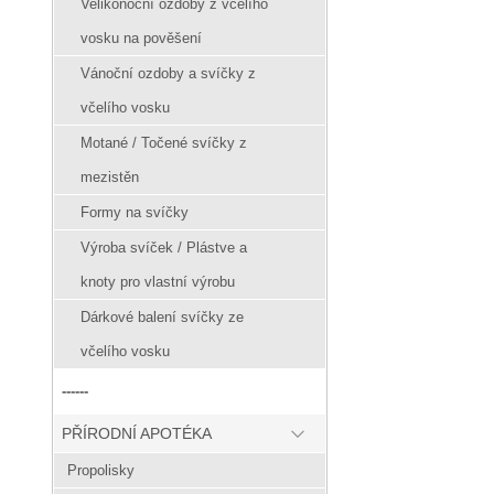
Velikonoční ozdoby z včelího
vosku na pověšení
Vánoční ozdoby a svíčky z
včelího vosku
Motané / Točené svíčky z
mezistěn
Formy na svíčky
Výroba svíček / Plástve a
knoty pro vlastní výrobu
Dárkové balení svíčky ze
včelího vosku
------
PŘÍRODNÍ APOTÉKA
Propolisky