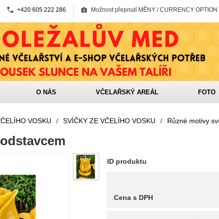
+420 605 222 286
Možnost přepnutí MĚNY / CURRENCY OPTION
O NÁS
VČELAŘSKÝ AREÁL
FOTO
VČELÍHO VOSKU
/
SVÍČKY ZE VČELÍHO VOSKU
/
Různé motivy sv
podstavcem
ID produktu
Cena s DPH