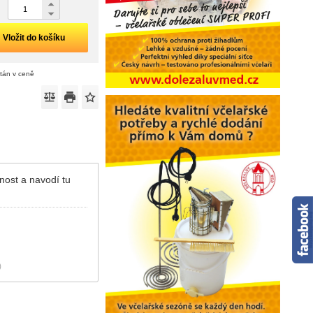
Vložit do košíku
ítán v ceně
nost a navodí tu
)