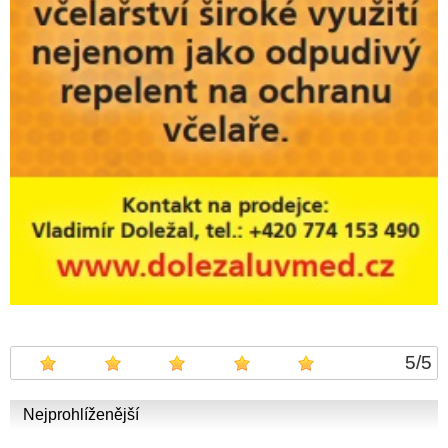
5
/
5
Nejprohlíženější