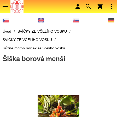
Úvod
/
SVÍČKY ZE VČELÍHO VOSKU
/
SVÍČKY ZE VČELÍHO VOSKU
/
Různé motivy svíček ze včelího vosku
Šiška borová menší