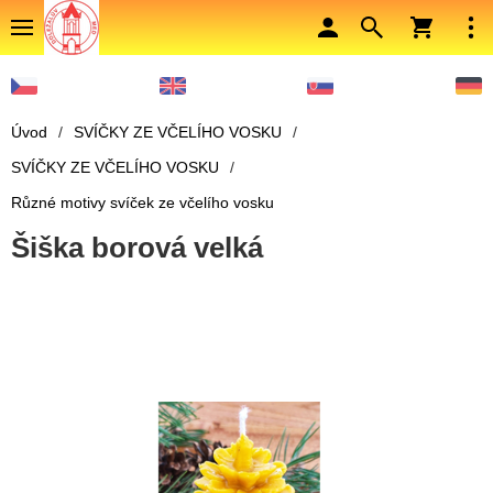
Úvod
/
SVÍČKY ZE VČELÍHO VOSKU
/
SVÍČKY ZE VČELÍHO VOSKU
/
Různé motivy svíček ze včelího vosku
Šiška borová velká