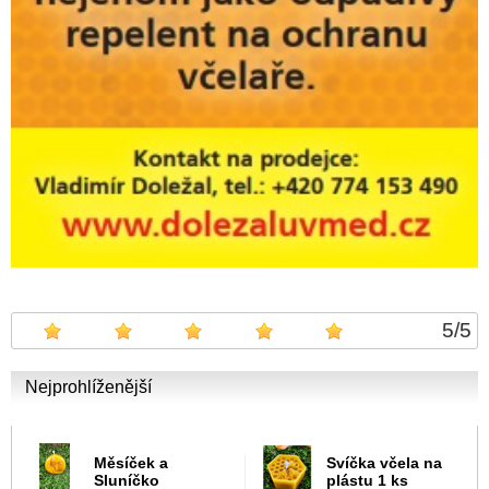
5
/
5
Nejprohlíženější
Měsíček a
Svíčka včela na
Sluníčko
plástu 1 ks