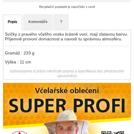
Recyklační poplatek je započítán v ceně
Popis
Komentáře
?
Svíčky z pravého včelího vosku krásně voní, mají zlatavou barvu.
Příjemně provoní domácnost a navodí tu správnou atmosféru.
Gramáž : 233 g
Výška : 11 cm
(vyhrazujeme si právo měnit tyto popisy a specifikace bez předchozího
upozornění)