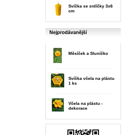
Svíčka se srdíčky 3x6
cm
Nejprodávanější
Měsíček a Sluníčko
Svíčka včela na plástu
1 ks
Včela na plástu -
dekorace