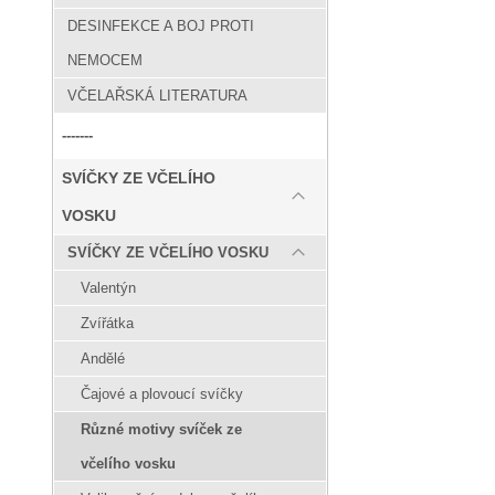
DESINFEKCE A BOJ PROTI
NEMOCEM
VČELAŘSKÁ LITERATURA
-------
SVÍČKY ZE VČELÍHO
VOSKU
SVÍČKY ZE VČELÍHO VOSKU
Valentýn
Zvířátka
Andělé
Čajové a plovoucí svíčky
Různé motivy svíček ze
včelího vosku