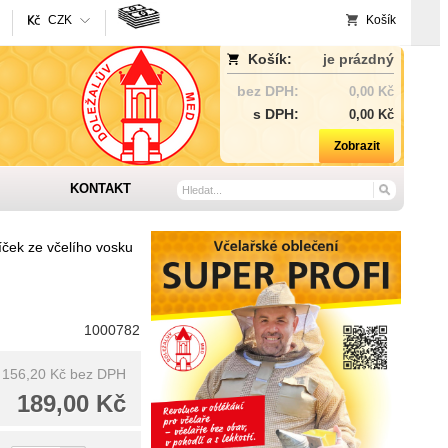
CZK
Košík
Košík:
je prázdný
bez DPH:
0,00 Kč
s DPH:
0,00 Kč
Zobrazit
KONTAKT
íček ze včelího vosku
1000782
156,20 Kč
bez DPH
189,00 Kč