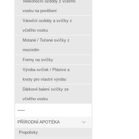
Velikonoční ozdoby z včelího
vosku na pověšení
Vánoční ozdoby a svíčky z
včelího vosku
Motané / Točené svíčky z
mezistěn
Formy na svíčky
Výroba svíček / Plástve a
knoty pro vlastní výrobu
Dárkové balení svíčky ze
včelího vosku
------
PŘÍRODNÍ APOTÉKA
Propolisky