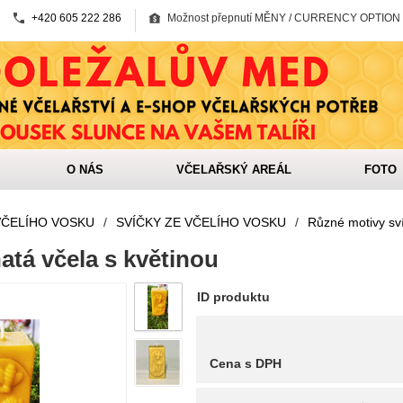
+420 605 222 286
Možnost přepnutí MĚNY / CURRENCY OPTION
O NÁS
VČELAŘSKÝ AREÁL
FOTO
VČELÍHO VOSKU
/
SVÍČKY ZE VČELÍHO VOSKU
/
Různé motivy sv
atá včela s květinou
ID produktu
Cena s DPH