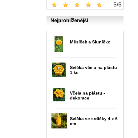
5
/
5
Nejprohlíženější
Měsíček a Sluníčko
Svíčka včela na plástu
1 ks
Včela na plástu -
dekorace
Svíčka se srdíčky 4 x 6
cm