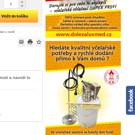
Vložit do košíku
ítán v ceně
nost a navodí tu
)