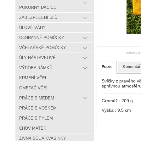
POKORNÝ DAČICE
ZABEZPEČENÍ ÚLŮ
ÚLOVÉ VÁHY
OCHRANNÉ POMŮCKY
VČELAŘSKÉ POMŮCKY
(obrázky js
ÚLY NÁSTAVKOVÉ
Popis
Komentář
VÝROBA RÁMKŮ
KRMENÍ VČEL
Svíčky z pravého vč
správnou atmosféru
OMETAČ VČEL
PRÁCE S MEDEM
Gramáž : 209 g
PRÁCE S VOSKEM
Výška : 9,5 cm
PRÁCE S PYLEM
CHOV MATEK
ŽIVNÁ SŮL A KVASINKY