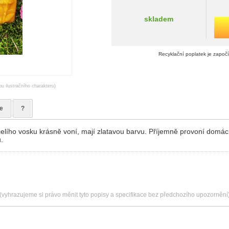
skladem
Recyklační poplatek je započ
ou ilustračního charakteru)
e
?
elího vosku krásně voní, mají zlatavou barvu. Příjemně provoní domác
.
(vyhrazujeme si právo měnit tyto popisy a specifikace bez předchozího upozornění