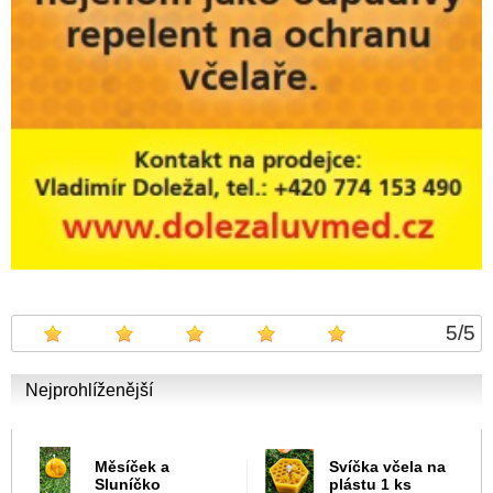
5
/
5
Nejprohlíženější
Měsíček a
Svíčka včela na
Sluníčko
plástu 1 ks