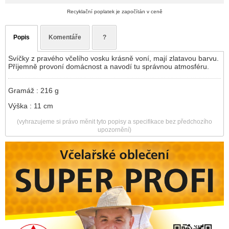
Recyklační poplatek je započítán v ceně
Popis
Komentáře
?
Svíčky z pravého včelího vosku krásně voní, mají zlatavou barvu.
Příjemně provoní domácnost a navodí tu správnou atmosféru.
Gramáž : 216 g
Výška : 11 cm
(vyhrazujeme si právo měnit tyto popisy a specifikace bez předchozího
upozornění)