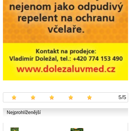
5
/
5
Nejprohlíženější