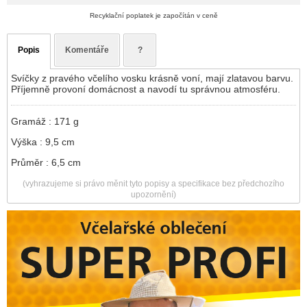
Recyklační poplatek je započítán v ceně
Popis
Komentáře
?
Svíčky z pravého včelího vosku krásně voní, mají zlatavou barvu.
Příjemně provoní domácnost a navodí tu správnou atmosféru.
Gramáž : 171 g
Výška : 9,5 cm
Průměr : 6,5 cm
(vyhrazujeme si právo měnit tyto popisy a specifikace bez předchozího
upozornění)