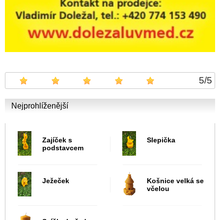
5
/
5
Nejprohlíženější
Zajíček s
Slepička
podstavcem
Ježeček
Košnice velká se
včelou