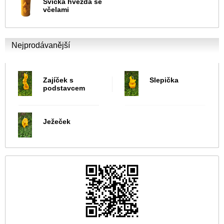
Svíčka hvězda se
včelami
Nejprodávanější
Zajíček s
Slepička
podstavcem
Ježeček