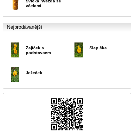
Svíčka hvězda se
včelami
Nejprodávanější
Zajíček s
Slepička
podstavcem
Ježeček