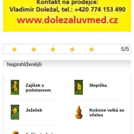
5
/
5
Nejprohlíženější
Zajíček s
Slepička
podstavcem
Ježeček
Košnice velká se
včelou