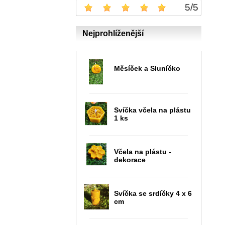
5
/
5
Nejprohlíženější
Měsíček a Sluníčko
Svíčka včela na plástu
1 ks
Včela na plástu -
dekorace
Svíčka se srdíčky 4 x 6
cm