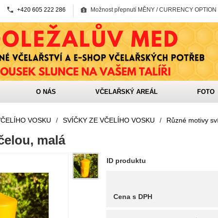
+420 605 222 286
Možnost přepnutí MĚNY / CURRENCY OPTION
O NÁS
VČELAŘSKÝ AREÁL
FOTO
VČELÍHO VOSKU
/
SVÍČKY ZE VČELÍHO VOSKU
/
Různé motivy sv
čelou, malá
ID produktu
Cena s DPH