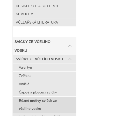
DESINFEKCE A BOJ PROTI
NEMOCEM
VČELAŘSKÁ LITERATURA
-------
SVÍČKY ZE VČELÍHO
VOSKU
SVÍČKY ZE VČELÍHO VOSKU
Valentýn
Zvířátka
Andělé
Čajové a plovoucí svíčky
Různé motivy svíček ze
včelího vosku