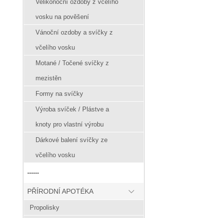
Velikonoční ozdoby z včelího
vosku na pověšení
Vánoční ozdoby a svíčky z
včelího vosku
Motané / Točené svíčky z
mezistěn
Formy na svíčky
Výroba svíček / Plástve a
knoty pro vlastní výrobu
Dárkové balení svíčky ze
včelího vosku
------
PŘÍRODNÍ APOTÉKA
Propolisky