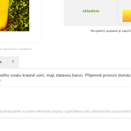
skladem
Recyklační poplatek je započ
ou ilustračního charakteru)
e
?
elího vosku krásně voní, mají zlatavou barvu. Příjemně provoní domác
.
(vyhrazujeme si právo měnit tyto popisy a specifikace bez předchozího upozornění