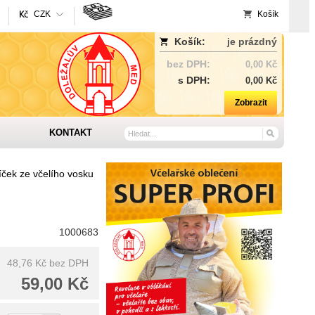
CZK
Košík
Košík:
je prázdný
bez DPH:
0,00 Kč
s DPH:
0,00 Kč
Zobrazit
KONTAKT
íček ze včelího vosku
1000683
48,76 Kč
bez DPH
59,00 Kč