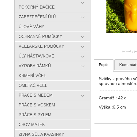
POKORNÝ DAČICE
ZABEZPEČENÍ ÚLŮ
ÚLOVÉ VÁHY
OCHRANNÉ POMŮCKY
VČELAŘSKÉ POMŮCKY
(obrázky js
ÚLY NÁSTAVKOVÉ
Popis
Komentář
VÝROBA RÁMKŮ
KRMENÍ VČEL
Svíčky z pravého vč
správnou atmosféru
OMETAČ VČEL
PRÁCE S MEDEM
Gramáž : 42 g
PRÁCE S VOSKEM
Výška :6,5 cm
PRÁCE S PYLEM
CHOV MATEK
ŽIVNÁ SŮL A KVASINKY