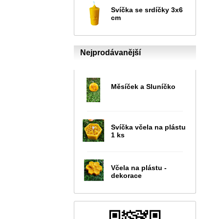
Svíčka se srdíčky 3x6
cm
Nejprodávanější
Měsíček a Sluníčko
Svíčka včela na plástu
1 ks
Včela na plástu -
dekorace