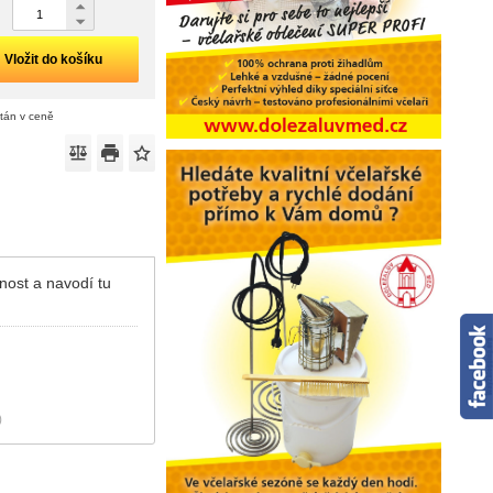
Vložit do košíku
ítán v ceně
nost a navodí tu
)