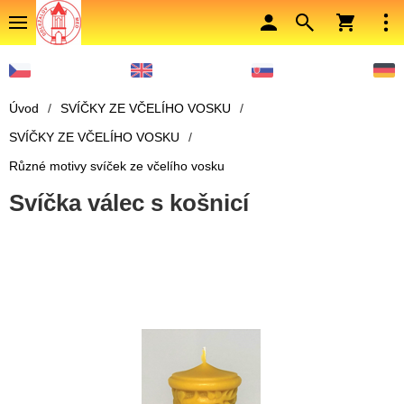
Úvod
/
SVÍČKY ZE VČELÍHO VOSKU
/
SVÍČKY ZE VČELÍHO VOSKU
/
Různé motivy svíček ze včelího vosku
Svíčka válec s košnicí