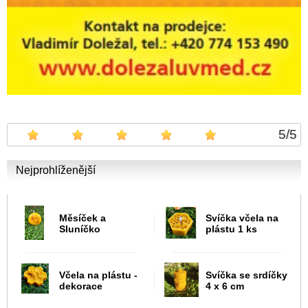
5
/
5
Nejprohlíženější
Měsíček a
Svíčka včela na
Sluníčko
plástu 1 ks
Včela na plástu -
Svíčka se srdíčky
dekorace
4 x 6 cm