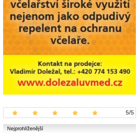
5
/
5
Nejprohlíženější