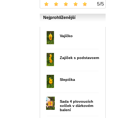
5
/
5
Nejprohlíženější
Vajíčko
Zajíček s podstavcem
Slepička
Sada 4 plovoucích
svíček v dárkovém
balení