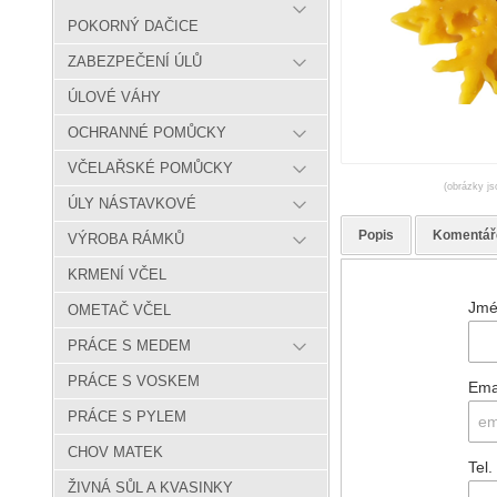
POKORNÝ DAČICE
ZABEZPEČENÍ ÚLŮ
ÚLOVÉ VÁHY
OCHRANNÉ POMŮCKY
VČELAŘSKÉ POMŮCKY
(obrázky js
ÚLY NÁSTAVKOVÉ
Popis
Komentář
VÝROBA RÁMKŮ
KRMENÍ VČEL
Jmé
OMETAČ VČEL
PRÁCE S MEDEM
PRÁCE S VOSKEM
Ema
PRÁCE S PYLEM
CHOV MATEK
Tel.
ŽIVNÁ SŮL A KVASINKY