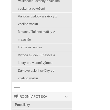
Velikonoční ozdoby z včelího
vosku na pověšení
Vánoční ozdoby a svíčky z
včelího vosku
Motané / Točené svíčky z
mezistěn
Formy na svíčky
Výroba svíček / Plástve a
knoty pro vlastní výrobu
Dárkové balení svíčky ze
včelího vosku
------
PŘÍRODNÍ APOTÉKA
Propolisky