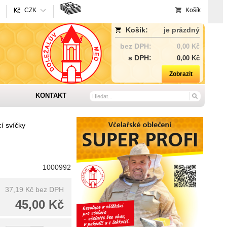
CZK
Košík
Košík:
je prázdný
bez DPH:
0,00 Kč
s DPH:
0,00 Kč
Zobrazit
KONTAKT
í svíčky
1000992
37,19 Kč
bez DPH
45,00 Kč