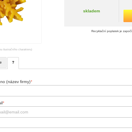
skladem
Recyklační poplatek je započ
ou ilustračního charakteru)
e
?
no (název firmy)
*
il
*