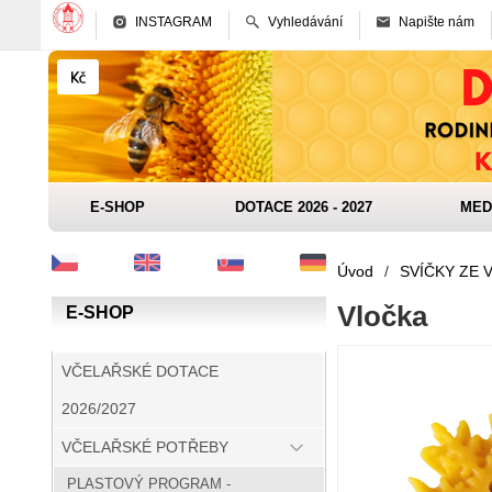
INSTAGRAM
Vyhledávání
Napište nám
E-SHOP
DOTACE 2026 - 2027
MED
Úvod
/
SVÍČKY ZE 
Vločka
E-SHOP
VČELAŘSKÉ DOTACE
2026/2027
VČELAŘSKÉ POTŘEBY
PLASTOVÝ PROGRAM -