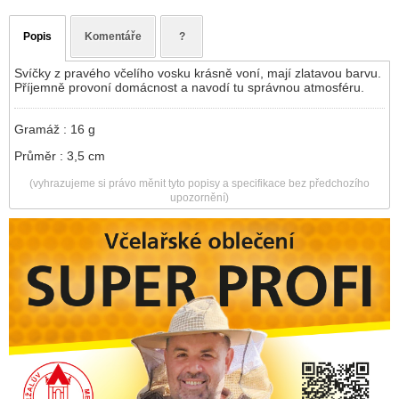
Popis
Komentáře
?
Svíčky z pravého včelího vosku krásně voní, mají zlatavou barvu.
Příjemně provoní domácnost a navodí tu správnou atmosféru.
Gramáž : 16 g
Průměr : 3,5 cm
(vyhrazujeme si právo měnit tyto popisy a specifikace bez předchozího
upozornění)