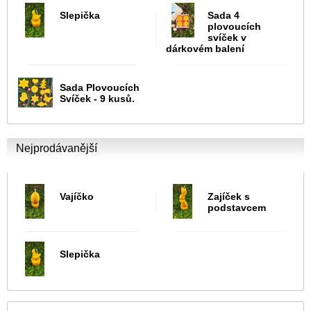
Slepička
Sada 4
plovoucích
svíček v
dárkovém balení
Sada Plovoucích
Svíček - 9 kusů.
Nejprodávanější
Vajíčko
Zajíček s
podstavcem
Slepička