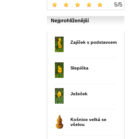
5
/
5
Nejprohlíženější
Zajíček s podstavcem
Slepička
Ježeček
Košnice velká se
včelou