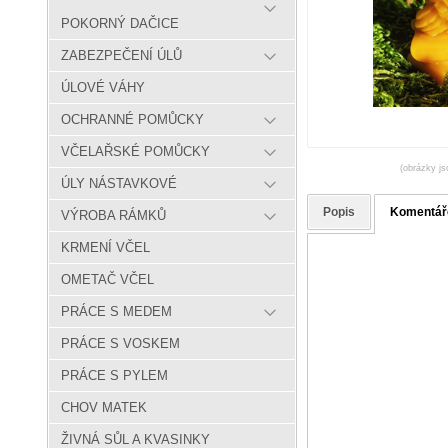
POKORNÝ DAČICE
ZABEZPEČENÍ ÚLŮ
ÚLOVÉ VÁHY
OCHRANNÉ POMŮCKY
VČELAŘSKÉ POMŮCKY
(obrázky js
ÚLY NÁSTAVKOVÉ
Popis
Komentář
VÝROBA RÁMKŮ
KRMENÍ VČEL
OMETAČ VČEL
PRÁCE S MEDEM
PRÁCE S VOSKEM
PRÁCE S PYLEM
CHOV MATEK
ŽIVNÁ SŮL A KVASINKY