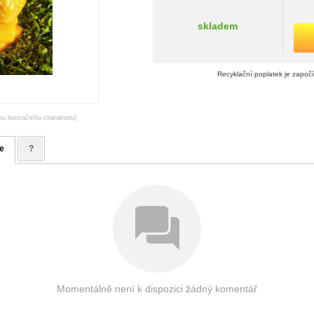
skladem
Recyklační poplatek je započ
ou ilustračního charakteru)
e
?
Momentálně není k dispozici žádný komentář