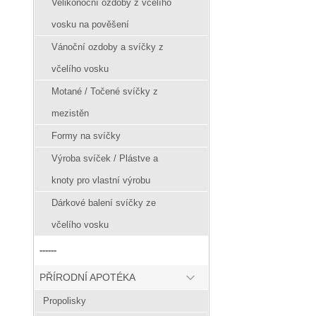
Velikonoční ozdoby z včelího
vosku na pověšení
Vánoční ozdoby a svíčky z
včelího vosku
Motané / Točené svíčky z
mezistěn
Formy na svíčky
Výroba svíček / Plástve a
knoty pro vlastní výrobu
Dárkové balení svíčky ze
včelího vosku
------
PŘÍRODNÍ APOTÉKA
Propolisky