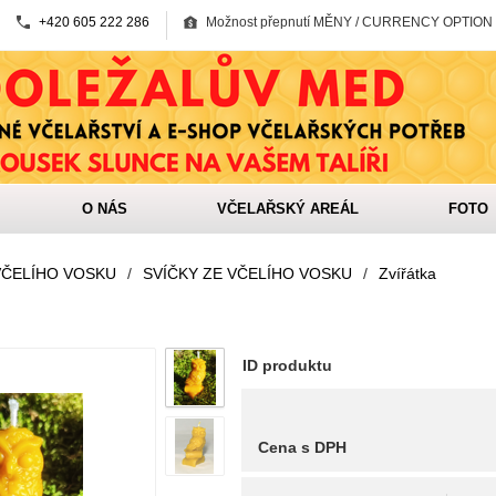
+420 605 222 286
Možnost přepnutí MĚNY / CURRENCY OPTION
O NÁS
VČELAŘSKÝ AREÁL
FOTO
VČELÍHO VOSKU
/
SVÍČKY ZE VČELÍHO VOSKU
/
Zvířátka
ID produktu
Cena s DPH