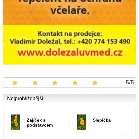
5
/
5
Nejprohlíženější
Zajíček s
Slepička
podstavcem