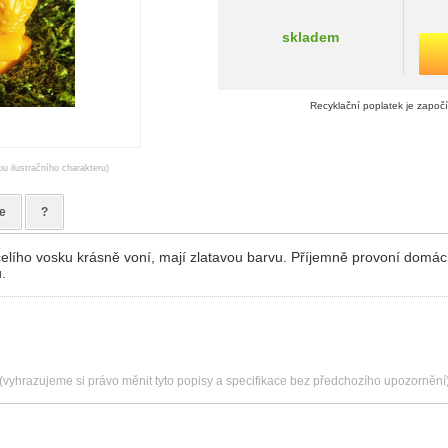
skladem
Recyklační poplatek je započ
ou ilustračního charakteru)
e
?
elího vosku krásně voní, mají zlatavou barvu. Příjemně provoní domác
.
(vyhrazujeme si právo měnit tyto popisy a specifikace bez předchozího upozornění