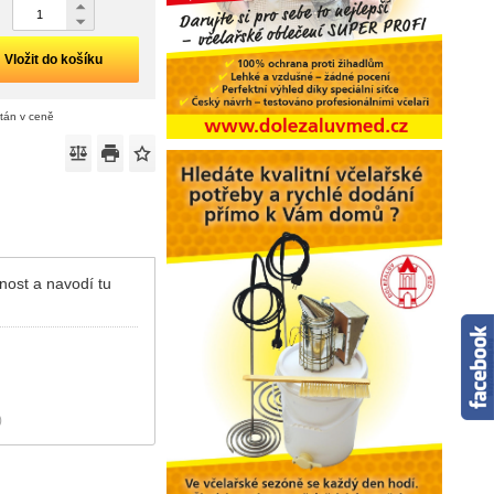
Vložit do košíku
ítán v ceně
nost a navodí tu
)