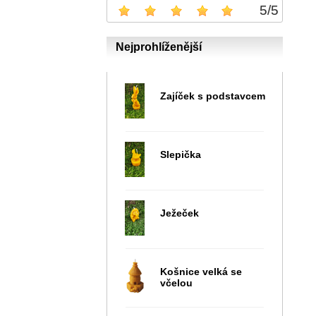
5
/
5
Nejprohlíženější
Zajíček s podstavcem
Slepička
Ježeček
Košnice velká se
včelou