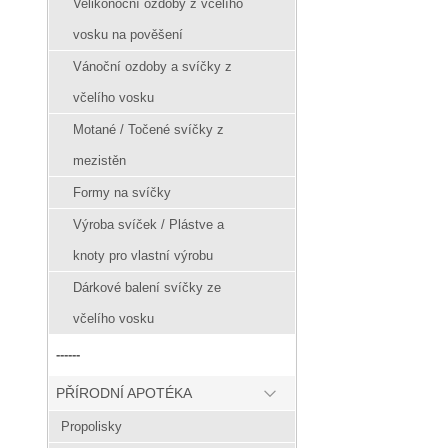
Velikonoční ozdoby z včelího
vosku na pověšení
Vánoční ozdoby a svíčky z
včelího vosku
Motané / Točené svíčky z
mezistěn
Formy na svíčky
Výroba svíček / Plástve a
knoty pro vlastní výrobu
Dárkové balení svíčky ze
včelího vosku
------
PŘÍRODNÍ APOTÉKA
Propolisky