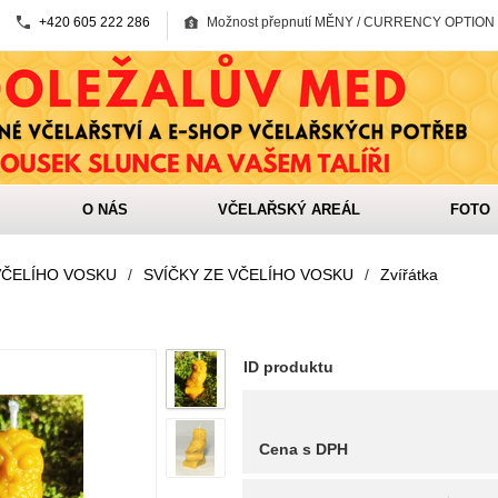
+420 605 222 286
Možnost přepnutí MĚNY / CURRENCY OPTION
O NÁS
VČELAŘSKÝ AREÁL
FOTO
VČELÍHO VOSKU
/
SVÍČKY ZE VČELÍHO VOSKU
/
Zvířátka
ID produktu
Cena s DPH