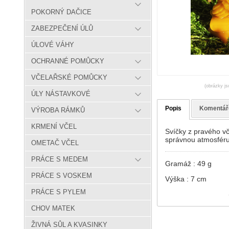
POKORNÝ DAČICE
ZABEZPEČENÍ ÚLŮ
ÚLOVÉ VÁHY
OCHRANNÉ POMŮCKY
VČELAŘSKÉ POMŮCKY
(obrázky js
ÚLY NÁSTAVKOVÉ
Popis
Komentář
VÝROBA RÁMKŮ
KRMENÍ VČEL
Svíčky z pravého vč
správnou atmosféru
OMETAČ VČEL
PRÁCE S MEDEM
Gramáž : 49 g
PRÁCE S VOSKEM
Výška : 7 cm
PRÁCE S PYLEM
CHOV MATEK
ŽIVNÁ SŮL A KVASINKY