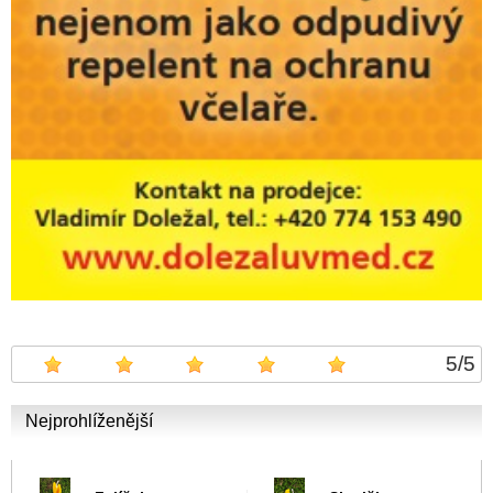
5
/
5
Nejprohlíženější