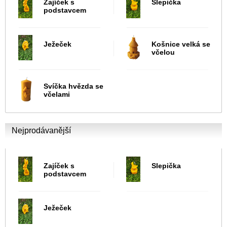
Zajíček s
Slepička
podstavcem
Ježeček
Košnice velká se
včelou
Svíčka hvězda se
včelami
Nejprodávanější
Zajíček s
Slepička
podstavcem
Ježeček