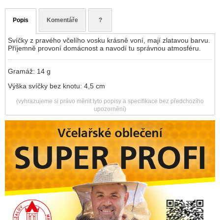
Popis
Komentáře
?
Svíčky z pravého včelího vosku krásně voní, mají zlatavou barvu.
Příjemně provoní domácnost a navodí tu správnou atmosféru.
Gramáž: 14 g
Výška svíčky bez knotu: 4,5 cm
(vyhrazujeme si právo měnit tyto popisy a specifikace bez předchozího
upozornění)