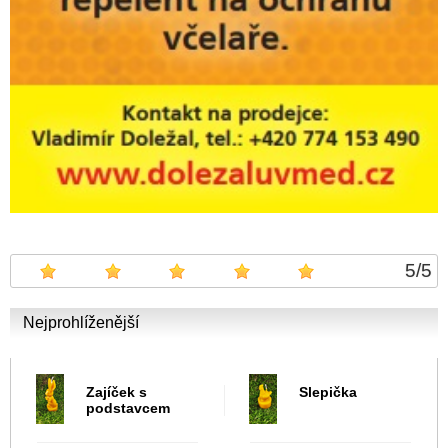
5
/
5
Nejprohlíženější
Zajíček s
Slepička
podstavcem