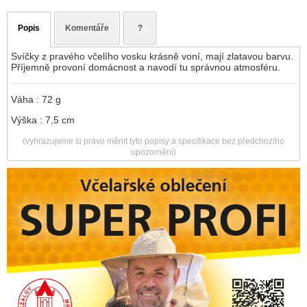
Popis
Komentáře
?
Svíčky z pravého včelího vosku krásně voní, mají zlatavou barvu.
Příjemně provoní domácnost a navodí tu správnou atmosféru.
Váha : 72 g
Výška : 7,5 cm
(vyhrazujeme si právo měnit tyto popisy a specifikace bez předchozího
upozornění)