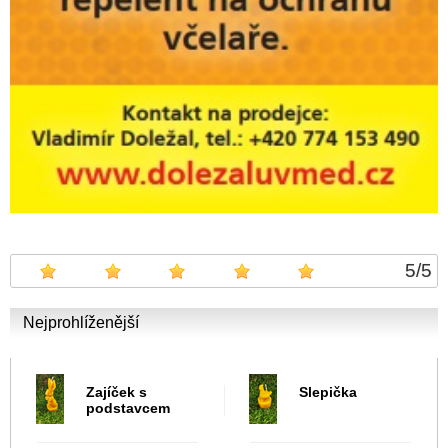
5
/
5
Nejprohlíženější
Zajíček s
Slepička
podstavcem