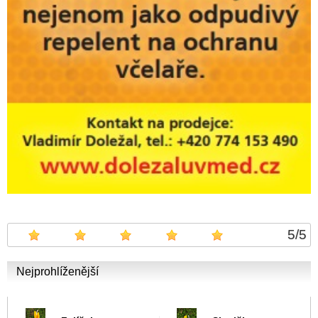
5
/
5
Nejprohlíženější