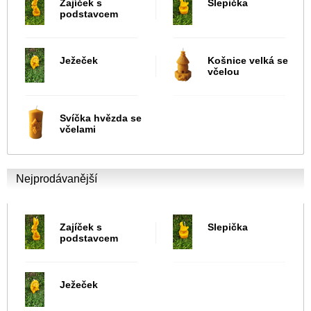
Zajíček s
Slepička
podstavcem
Ježeček
Košnice velká se
včelou
Svíčka hvězda se
včelami
Nejprodávanější
Zajíček s
Slepička
podstavcem
Ježeček