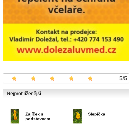
5
/
5
Nejprohlíženější
Zajíček s
Slepička
podstavcem