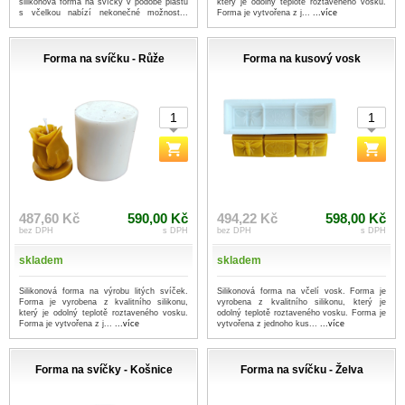
silikonová forma na svíčky v podobě plástu
který je odolný teplotě roztaveného vosku.
s včelkou nabízí nekonečné možnost...
Forma je vytvořena z j...
...více
...více
Forma na svíčku - Růže
Forma na kusový vosk
487,60 Kč
590,00 Kč
494,22 Kč
598,00 Kč
bez DPH
s DPH
bez DPH
s DPH
skladem
skladem
Silikonová forma na výrobu litých svíček.
Silikonová forma na včelí vosk. Forma je
Forma je vyrobena z kvalitního silikonu,
vyrobena z kvalitního silikonu, který je
který je odolný teplotě roztaveného vosku.
odolný teplotě roztaveného vosku. Forma je
Forma je vytvořena z j...
...více
vytvořena z jednoho kus...
...více
Forma na svíčky - Košnice
Forma na svíčku - Želva