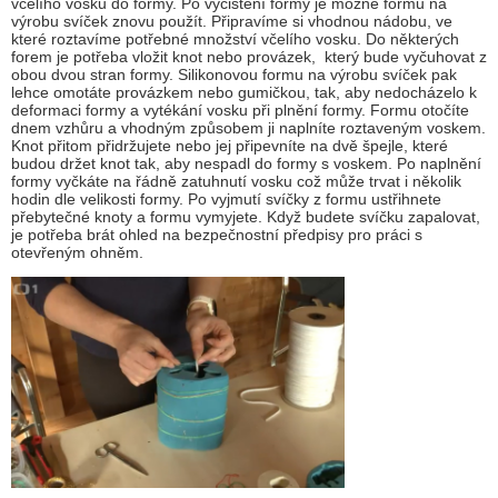
včelího vosku do formy. Po vyčištění formy je možné formu na
výrobu svíček znovu použít. Připravíme si vhodnou nádobu, ve
které roztavíme potřebné množství včelího vosku. Do některých
forem je potřeba vložit knot nebo provázek, který bude vyčuhovat z
obou dvou stran formy. Silikonovou formu na výrobu svíček pak
lehce omotáte provázkem nebo gumičkou, tak, aby nedocházelo k
deformaci formy a vytékání vosku při plnění formy. Formu otočíte
dnem vzhůru a vhodným způsobem ji naplníte roztaveným voskem.
Knot přitom přidržujete nebo jej připevníte na dvě špejle, které
budou držet knot tak, aby nespadl do formy s voskem. Po naplnění
formy vyčkáte na řádně zatuhnutí vosku což může trvat i několik
hodin dle velikosti formy. Po vyjmutí svíčky z formu ustřihnete
přebytečné knoty a formu vymyjete. Když budete svíčku zapalovat,
je potřeba brát ohled na bezpečnostní předpisy pro práci s
otevřeným ohněm.