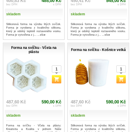
400,83 Kč
485,00 Kč
450,41 Kč
545,00 Kč
bez DPH
s DPH
bez DPH
s DPH
skladem
skladem
Silikonová forma na výrobu litých svíček.
Silikonová forma na výrobu litých svíček.
Forma je vyrobena z kvalitního silikonu,
Forma je vyrobena z kvalitního silikonu,
který je odolný teplotě roztaveného vosku.
který je odolný teplotě roztaveného vosku.
Forma je vytvořena z j...
...více
Forma je vytvořena z j...
...více
Forma na svíčku - Včela na
Forma na svíčku - Košnice velká
plástu
487,60 Kč
590,00 Kč
487,60 Kč
590,00 Kč
bez DPH
s DPH
bez DPH
s DPH
skladem
skladem
Forma na svíčku - Včela na plástu:
Silikonová forma na výrobu litých svíček.
Kreativita a Kvalita v jednom Náše
Forma je vyrobena z kvalitního silikonu,