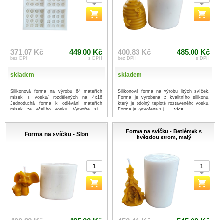
371,07 Kč
449,00 Kč
400,83 Kč
485,00 Kč
bez DPH
s DPH
bez DPH
s DPH
skladem
skladem
Silikonová forma na výrobu 64 mateřích
Silikonová forma na výrobu litých svíček.
misek z vosku/ rozdělených na 4x16
Forma je vyrobena z kvalitního silikonu,
Jednoduchá forma k odlévání mateřích
který je odolný teplotě roztaveného vosku.
misek ze včelího vosku. Vytvořte si...
Forma je vytvořena z j...
...více
...více
Forma na svíčku - Betlémek s
Forma na svíčku - Slon
hvězdou strom, malý