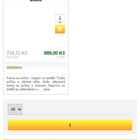
andělé
734,71 Kč
889,00 Kč
bez DPH
s DPH
skladem
Forma na svíčku - Líbající se andělé: Tvořte
svíčky s dávkou něhy. Naše silikonová
forma na svíčky s motivem líbajících se
andělů je ztělesněním n...
...více
1