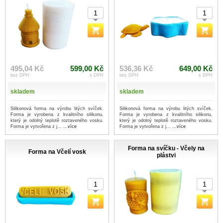
495,04 Kč
599,00 Kč
536,36 Kč
649,00 Kč
bez DPH
s DPH
bez DPH
s DPH
skladem
skladem
Silikonová forma na výrobu litých svíček.
Silikonová forma na výrobu litých svíček.
Forma je vyrobena z kvalitního silikonu,
Forma je vyrobena z kvalitního silikonu,
který je odolný teplotě roztaveného vosku.
který je odolný teplotě roztaveného vosku.
Forma je vytvořena z j...
...více
Forma je vytvořena z j...
...více
Forma na svíčku - Včely na
Forma na Včelí vosk
plástvi