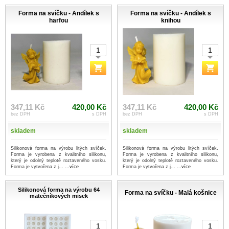
Forma na svíčku - Andílek s
Forma na svíčku - Andílek s
harfou
knihou
347,11 Kč
420,00 Kč
347,11 Kč
420,00 Kč
bez DPH
s DPH
bez DPH
s DPH
skladem
skladem
Silikonová forma na výrobu litých svíček.
Silikonová forma na výrobu litých svíček.
Forma je vyrobena z kvalitního silikonu,
Forma je vyrobena z kvalitního silikonu,
který je odolný teplotě roztaveného vosku.
který je odolný teplotě roztaveného vosku.
Forma je vytvořena z j...
...více
Forma je vytvořena z j...
...více
Silikonová forma na výrobu 64
Forma na svíčku - Malá košnice
matečníkových misek