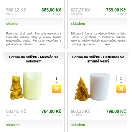
566,12 Kč
685,00 Kč
627,27 Kč
759,00 Kč
bez DPH
s DPH
bez DPH
s DPH
skladem
skladem
Forma na včelí vosk. Forma je vyrobena z
Silikonová forma na výrobu litých svíček.
kvalitního silikonu, který je odolný teplotě
Forma je vyrobena z kvalitního silikonu,
roztaveného vosku. Forma je vytvořena z
který je odolný teplotě roztaveného vosku.
jednoho kusu silikonu....
...více
Forma je vytvořena z j...
...více
Forma na svíčku - Medvěd se
Forma na svíčku - Betlémek ve
soudkem
stromě velký
631,41 Kč
764,00 Kč
660,33 Kč
799,00 Kč
bez DPH
s DPH
bez DPH
s DPH
skladem
skladem