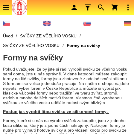
Úvod
/
SVÍČKY ZE VČELÍHO VOSKU
/
SVÍČKY ZE VČELÍHO VOSKU
/
Formy na svíčky
Formy na svíčky
Pokud uvažujete, že by jste si rádi vyrobili svíčku ze včelího vosku
sami doma, jste u nás správně. V dané kategorii můžete zakoupit
formy na lité svíčky, formy jsou zhotovené z odolné směsi silikonu.
S formami se velice jednoduše pracuje. Na naším e-shopu najdete
největší výběr forem v České Republice a můžete si vybrat jak
klasické válcovité formy nebo tradiční ve tvaru zvířat, stromů,
ozdob a mnoho dalších motivů forem. Vlastnoručně vyrobenou
svíčkou ze včelího vosku uděláte radost svým blízkým.
Postup jak vyrobit litou svíčku ze silikonové formy:
Formy, které si u nás na výrobu svíček zakoupíte, jsou z jednoho
kusu silikonu, který je z jedné části nakrojený. Nakrojení formy je
nutné pro vyjmutí hotové svíčky a pro vložení knotu pro svíčku ze