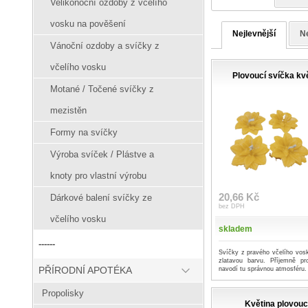
Velikonoční ozdoby z včelího
vosku na pověšení
Nejlevnější
Ne
Vánoční ozdoby a svíčky z
včelího vosku
Plovoucí svíčka kvě
Motané / Točené svíčky z
mezistěn
Formy na svíčky
Výroba svíček / Plástve a
knoty pro vlastní výrobu
20,66 Kč
Dárkové balení svíčky ze
bez DPH
včelího vosku
skladem
------
Svíčky z pravého včelího vosk
zlatavou barvu. Příjemně p
PŘÍRODNÍ APOTÉKA
navodí tu správnou atmosféru.
Propolisky
Květina plovouc