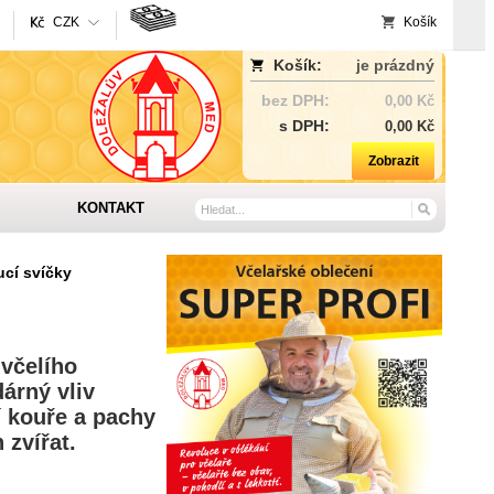
CZK
Košík
Košík:
je prázdný
bez DPH:
0,00 Kč
s DPH:
0,00 Kč
Zobrazit
KONTAKT
ucí svíčky
 včelího
árný vliv
í kouře a pachy
 zvířat.