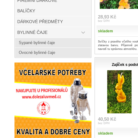
FIREMNÍ DÁRKOVÉ
BALÍČKY
28,93 Kč
DÁRKOVÉ PŘEDMĚTY
bez DPH
skladem
BYLINNÉ ČAJE
Svíčky z pravého včelího vosk
Sypané bylinné čaje
zlatavou barvu. Příjemně p
navodí tu správnou atmosféru.
Ovocné bylinné čaje
Zajíček s pod
40,50 Kč
bez DPH
skladem