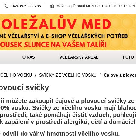
+420 605 222 286
Možnost přepnutí MĚNY / CURRENCY OPTION
O NÁS
VČELAŘSKÝ AREÁL
FOTO
VČELÍHO VOSKU
/
SVÍČKY ZE VČELÍHO VOSKU
/
Čajové a plovo
ovoucí svíčky
ii můžete zakoupit čajové a plovoucí svíčky ze
0% vosku. Svíčky ze včelího vosku mají blahod
prostředí, také pomáhají čistit vzduch, pohlcuj
k zapálení v prostředí alergiků, dětí a domácích
 odvíjí do váhy/ hmotnosti včelího vosku.