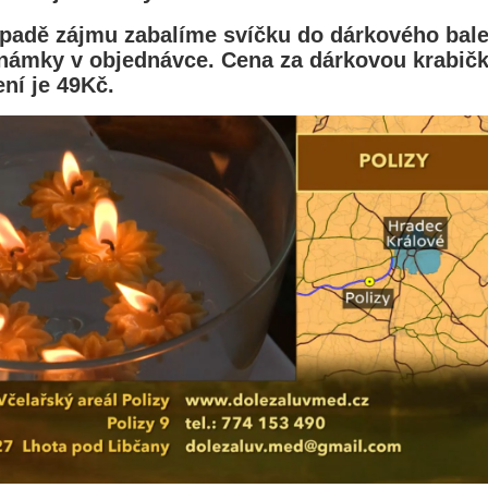
padě zájmu zabalíme svíčku do dárkového balen
námky v objednávce. Cena za dárkovou krabičk
ní je 49Kč.