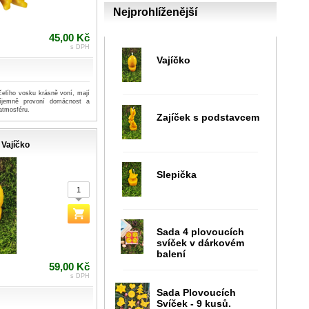
Nejprohlíženější
45,00 Kč
s DPH
Vajíčko
čelího vosku krásně voní, mají
říjemně provoní domácnost a
atmosféru.
Zajíček s podstavcem
Vajíčko
Slepička
Sada 4 plovoucích
svíček v dárkovém
balení
59,00 Kč
s DPH
Sada Plovoucích
Svíček - 9 kusů.