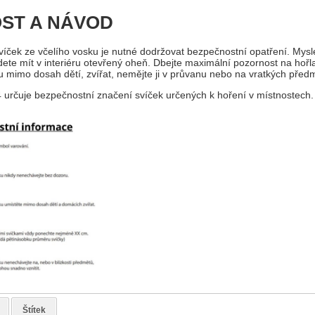
ST A NÁVOD
svíček ze včelího vosku je nutné dodržovat bezpečnostní opatření. Mysl
dete mít v interiéru otevřený oheň. Dbejte maximální pozornost na hořla
ku mimo dosah dětí, zvířat, nemějte ji v průvanu nebo na vratkých před
rčuje bezpečnostní značení svíček určených k hoření v místnostech.
Štítek