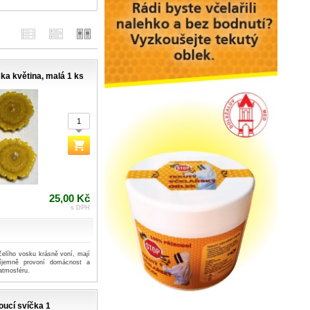
ka květina, malá 1 ks
25,00 Kč
s DPH
čelího vosku krásně voní, mají
říjemně provoní domácnost a
atmosféru.
oucí svíčka 1