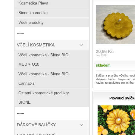
Kosmetika Pleva
Bione kosmetika
Včelí produkty
------
VČELÍ KOSMETIKA
20,66 Kč
Včelí kosmetika - Bione BIO
bez DPH
MED + Q10
skladem
Včelí kosmetika - Bione BIO
Svíčky z pravého včelího vosk
zlatavou barvu. Příjemně p
Cannabis
navodí tu správnou atmosféru.
Ostatní kosmetické produkty
Plovoucí svíčk
BIONE
------
DÁRKOVÉ BALÍČKY