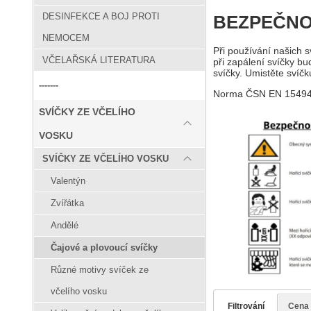
DESINFEKCE A BOJ PROTI
BEZPEČNO
NEMOCEM
Při používání našich 
VČELAŘSKÁ LITERATURA
při zapálení svíčky bu
svíčky. Umistěte svíč
-------
Norma ČSN EN 15494 u
SVÍČKY ZE VČELÍHO
VOSKU
SVÍČKY ZE VČELÍHO VOSKU
Valentýn
Zvířátka
Andělé
Čajové a plovoucí svíčky
Různé motivy svíček ze
včelího vosku
Filtrování
Cena