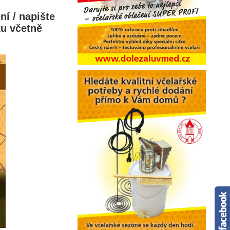
í / napište
u včetně