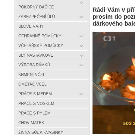
POKORNÝ DAČICE
Rádi Vám v pří
prosím do poz
ZABEZPEČENÍ ÚLŮ
dárkového bale
ÚLOVÉ VÁHY
OCHRANNÉ POMŮCKY
VČELAŘSKÉ POMŮCKY
ÚLY NÁSTAVKOVÉ
VÝROBA RÁMKŮ
KRMENÍ VČEL
OMETAČ VČEL
PRÁCE S MEDEM
PRÁCE S VOSKEM
PRÁCE S PYLEM
CHOV MATEK
ŽIVNÁ SŮL A KVASINKY