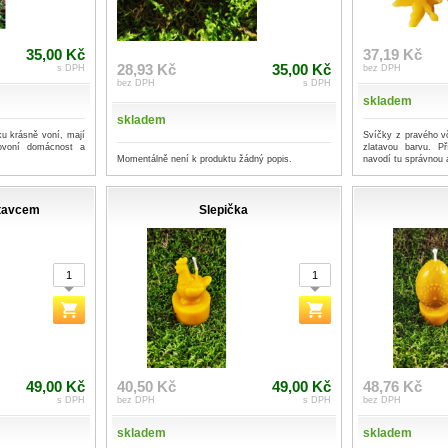
35,00 Kč
37,19 Kč
28,93 Kč
35,00 Kč
s DPH
bez DPH
bez DPH
s DPH
skladem
skladem
u krásně voní, mají
Svíčky z pravého v
rovoní domácnost a
zlatavou barvu. P
Momentálně není k produktu žádný popis.
navodí tu správnou 
stavcem
Slepička
49,00 Kč
40,50 Kč
49,00 Kč
48,76 Kč
s DPH
bez DPH
s DPH
bez DPH
skladem
skladem