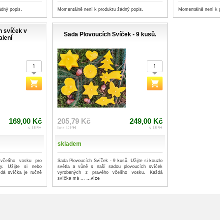
ádný popis.
Momentálně není k produktu žádný popis.
Momentálně není k 
h svíček v
Sada Plovoucích Svíček - 9 kusů.
lení
169,00 Kč
205,79 Kč
249,00 Kč
s DPH
bez DPH
s DPH
skladem
včelího vosku pro
Sada Plovoucích Svíček - 9 kusů. Užijte si kouzlo
ry. Užijte si nebo
světla a vůně s naší sadou plovoucích svíček
ždá svíčka je ručně
vyrobených z pravého včelího vosku. Každá
svíčka má ...
...více