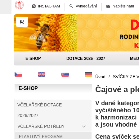
INSTAGRAM
Vyhledávání
Napište nám
E-SHOP
DOTACE 2026 - 2027
MED
Úvod
/
SVÍČKY ZE 
Čajové a pl
E-SHOP
V dané kategor
VČELAŘSKÉ DOTACE
vyčištěného 10
2026/2027
k harmonizaci 
a jsou vhodné 
VČELAŘSKÉ POTŘEBY
Cena svíček se
PLASTOVÝ PROGRAM -