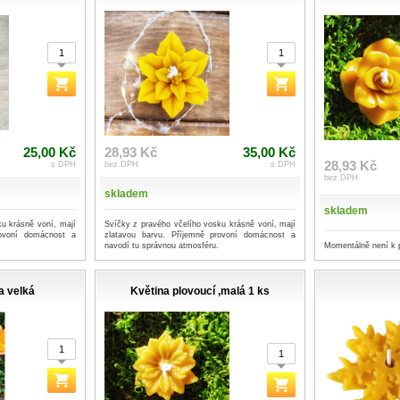
25,00 Kč
28,93 Kč
35,00 Kč
28,93 Kč
s DPH
bez DPH
s DPH
bez DPH
skladem
skladem
u krásně voní, mají
Svíčky z pravého včelího vosku krásně voní, mají
rovoní domácnost a
zlatavou barvu. Příjemně provoní domácnost a
Momentálně není k 
navodí tu správnou atmosféru.
a velká
Květina plovoucí ,malá 1 ks