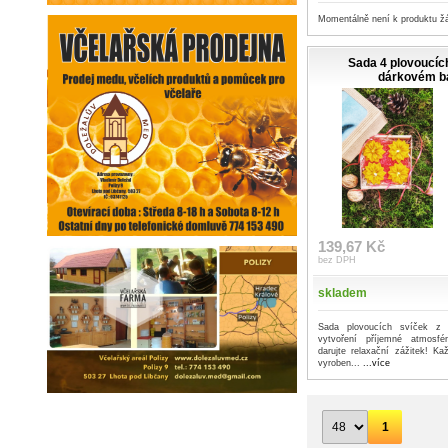
Momentálně není k produktu ž
Sada 4 plovoucíc
dárkovém ba
139,67 Kč
bez DPH
skladem
Sada plovoucích svíček z 
vytvoření příjemné atmosfé
darujte relaxační zážitek! Ka
vyroben...
...více
1