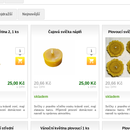
jdražší
Nejnovější
tina 2, 1 ks
Čajová svíčka náplň
Plovoucí svíč
25,00 Kč
20,66 Kč
25,00 Kč
20,66 Kč
s DPH
bez DPH
s DPH
bez DPH
skladem
skladem
u krásně voní, mají
Svíčky z pravého včelího vosku krásně voní, mají
Svíčky z pravého v
rovoní domácnost a
zlatavou barvu. Příjemně provoní domácnost a
zlatavou barvu. P
navodí tu správnou atmosféru.
navodí tu správnou 
í střední
Vánoční květina plovoucí 1 ks
Plov