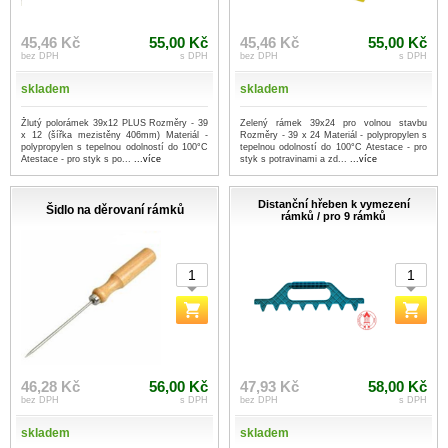
45,46 Kč
55,00 Kč
45,46 Kč
55,00 Kč
bez DPH
s DPH
bez DPH
s DPH
skladem
skladem
Žlutý polorámek 39x12 PLUS Rozměry - 39
Zelený rámek 39x24 pro volnou stavbu
x 12 (šířka mezistěny 406mm) Materiál -
Rozměry - 39 x 24 Materiál - polypropylen s
polypropylen s tepelnou odolností do 100°C
tepelnou odolností do 100°C Atestace - pro
Atestace - pro styk s po...
...více
styk s potravinami a zd...
...více
Distanční hřeben k vymezení
Šidlo na děrovaní rámků
rámků / pro 9 rámků
46,28 Kč
56,00 Kč
47,93 Kč
58,00 Kč
bez DPH
s DPH
bez DPH
s DPH
skladem
skladem