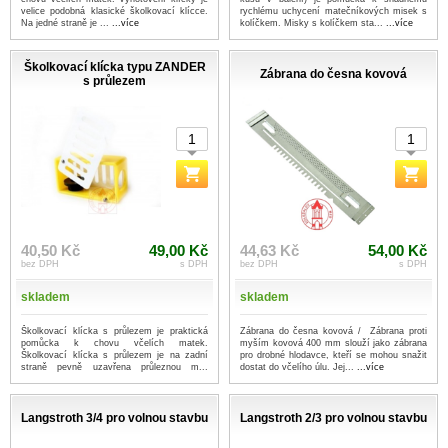
velice podobná klasické školkovací klícce.
rychlému uchycení matečníkových misek s
Na jedné straně je ...
...více
kolíčkem. Misky s kolíčkem sta...
...více
Školkovací klícka typu ZANDER
Zábrana do česna kovová
s průlezem
40,50 Kč
49,00 Kč
44,63 Kč
54,00 Kč
bez DPH
s DPH
bez DPH
s DPH
skladem
skladem
Školkovací klícka s průlezem je praktická
Zábrana do česna kovová / Zábrana proti
pomůcka k chovu včelích matek.
myším kovová 400 mm slouží jako zábrana
Školkovací klícka s průlezem je na zadní
pro drobné hlodavce, kteří se mohou snažit
straně pevně uzavřena průleznou m...
dostat do včelího úlu. Jej...
...více
...více
Langstroth 3/4 pro volnou stavbu
Langstroth 2/3 pro volnou stavbu