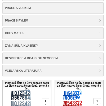
PRÁCE S VOSKEM
PRÁCE S PYLEM
CHOV MATEK
ŽIVNÁ SŮL A KVASINKY
DESINFEKCE A BOJ PROTI NEMOCEM
VČELAŘSKÁ LITERATURA
Plastová čísla na úly / cena za sadu
Plastová čísla na úly / cena za sadu
15 čísel / barva čísel: šedá, zelená a
18 čísel / barva čísel: žlutá, modrá a
če...
če...