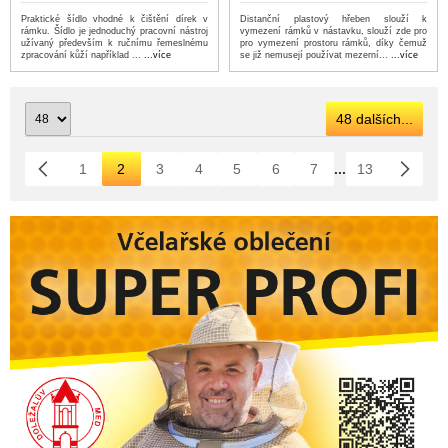
Praktické šídlo vhodné k čištění dírek v
Distanční plastový hřeben slouží k
rámku. Šídlo je jednoduchý pracovní nástroj
vymezení rámků v nástavku, slouží zde pro
užívaný především k ručnímu řemeslnému
pro vymezení prostoru rámků, díky čemuž
zpracování kůží například ...
...více
se již nemusejí používat mezerní...
...více
48 dalších...
1
2
3
4
5
6
7
...
13