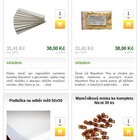
31,41 Kč
38,00 Kč
31,41 Kč
38,00 Kč
bez DPH
s DPH
bez DPH
s DPH
skladem
skladem
Pásky slouží pro napouštění roztokem
Živná sůl Mauriferm Plus je vhodná pro
kyseliny šťavelové s glycerinem, pásky mají
výrobu medovina a ovocných kvasů.
vetší tloušťku a absorpci většího množství
Mauriferm Plus je cenná pomoc při běžném
roztoku, díky čemu je za...
...více
kvašení i v kritických podmínká...
...více
Matečníková miska ke kompletu
Podložka na odběr měli 50x50
Nicot 30 ks