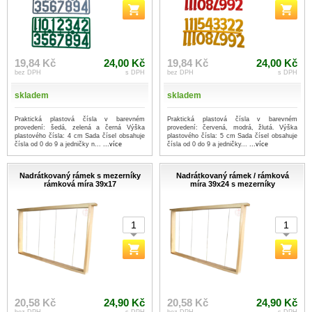
19,84 Kč
24,00 Kč
19,84 Kč
24,00 Kč
bez DPH
s DPH
bez DPH
s DPH
skladem
skladem
Praktická plastová čísla v barevném
Praktická plastová čísla v barevném
provedení: šedá, zelená a černá Výška
provedení: červená, modrá, žlutá. Výška
plastového čísla: 4 cm Sada čísel obsahuje
plastového čísla: 5 cm Sada čísel obsahuje
čísla od 0 do 9 a jedničky n...
...více
čísla od 0 do 9 a jedničky...
...více
Nadrátkovaný rámek s mezerníky
Nadrátkovaný rámek / rámková
rámková míra 39x17
míra 39x24 s mezerníky
20,58 Kč
24,90 Kč
20,58 Kč
24,90 Kč