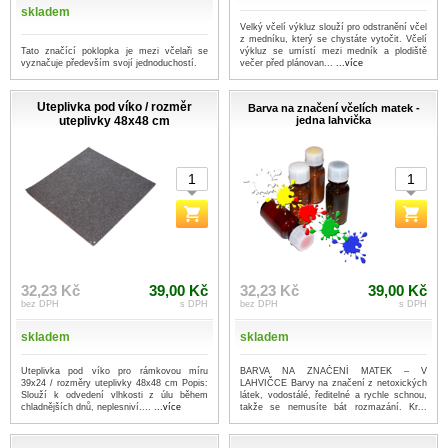
skladem
Velký včelí výkluz slouží pro odstranění včel
z medníku, který se chystáte vytočit. Včelí
Tato značící poklopka je mezi včelaři se
výkluz se umístí mezi medník a plodiště
vyznačuje především svojí jednoduchostí.
večer před plánovan...
...více
Uteplivka pod víko / rozměr
Barva na značení včelích matek -
uteplivky 48x48 cm
jedna lahvička
32,23 Kč
39,00 Kč
32,23 Kč
39,00 Kč
bez DPH
s DPH
bez DPH
s DPH
skladem
skladem
Uteplivka pod víko pro rámkovou míru
BARVA NA ZNAČENÍ MATEK – V
39x24 / rozměry uteplivky 48x48 cm Popis:
LAHVIČCE Barvy na značení z netoxických
Slouží k odvedení vlhkosti z úlu během
látek, vodostálé, ředitelné a rychle schnou,
chladnějších dnů, neplesniví....
...více
takže se nemusíte bát rozmazání. Kr...
...více