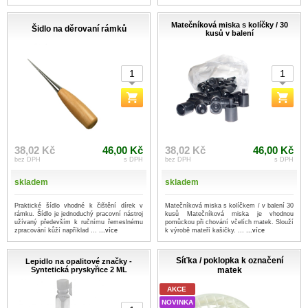
...více
Matečníková miska s kolíčky / 30
Šidlo na děrovaní rámků
kusů v balení
38,02 Kč
46,00 Kč
38,02 Kč
46,00 Kč
bez DPH
s DPH
bez DPH
s DPH
skladem
skladem
Praktické šídlo vhodné k čištění dírek v
Matečníková miska s kolíčkem / v balení 30
rámku. Šídlo je jednoduchý pracovní nástroj
kusů Matečníková miska je vhodnou
užívaný především k ručnímu řemeslnému
pomůckou při chování včelích matek. Slouží
zpracování kůží například ...
...více
k výrobě mateří kašičky. ...
...více
Síťka / poklopka k označení
Lepidlo na opalitové značky -
Syntetická pryskyřice 2 ML
matek
AKCE
NOVINKA