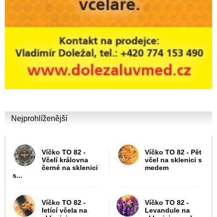
Nejprohlíženější
Víčko TO 82 -
Víčko TO 82 - Pět
Včelí královna
včel na sklenici s
černé na sklenici
medem
s...
Víčko TO 82 -
Víčko TO 82 -
letící včela na
Levandule na