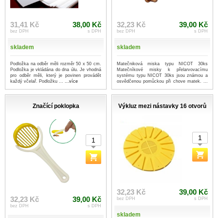
31,41 Kč
38,00 Kč
32,23 Kč
39,00 Kč
bez DPH
s DPH
bez DPH
s DPH
skladem
skladem
Podložka na odběr měli rozměr 50 x 50 cm.
Matečniková miska typu NICOT 30ks
Podložka je vkládána do dna úlu. Je vhodná
Matečníkové misky k přelarvovacímu
pro odběr měli, který je povinen provádět
systému typu NICOT 30ks jsou známou a
každý včelař. Podložku ...
...více
osvědčenou pomůckou při chove matek. ...
...více
Značící poklopka
Výkluz mezi nástavky 16 otvorů
32,23 Kč
39,00 Kč
32,23 Kč
39,00 Kč
bez DPH
s DPH
bez DPH
s DPH
skladem