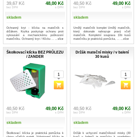
39,67 Kč
48,00 Kč
40,50 Kč
49,00 Kč
bez DPH
s DPH
bez DPH
s DPH
skladem
skladem
Ochranný kryt - klícka na matečník s
Umělý matečník komplet Umělý matečník,
držákem. Krytka poskytuje ochranu proti
který dokonale nahrazuje pravý včelí
vykousání a mechanickému poškození
matečník. Kompletní souprava 10ti kusů
matečníku. Ochranný kryt / Klícku ...
...více
matečníku je praktická pomůcka, ...
...více
Školkovací klícka BEZ PRŮLEZU
Držák mateční misky / v balení
/ ZANDER
30 kusů
40,50 Kč
49,00 Kč
40,50 Kč
49,00 Kč
bez DPH
s DPH
bez DPH
s DPH
skladem
skladem
Školkovací klícka je praktická pomůcka k
Držák k uchycení matečníkové misky (30
chovu včelích matek. Vyhotovení klícky je
kusů v balení) je pomůcka k snadnému