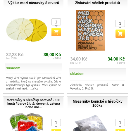
Výkluz mezi nástavky 8 otvorů
Získávání včelích produktů
32,23 Kč
39,00 Kč
34,00 Kč
34,00 Kč
bez DPH
s DPH
bez DPH
s DPH
skladem
skladem
Velký včelí výkluz slouží pro odstranění včel
z medníku, který se chystáte vytočit. Jde o
Získávání včelích produktů, Autor: O.
nejprodávanejší typ výkluzu. Včelí výkluz se
Veverka, J. Pražák
umístí mezi med...
...více
Mezerníky s hřebíčky barevné - 100
Mezerníky konické s hřebíčky
kusů / barvy žlutá, červená, zelená
100ks
nebo mo...