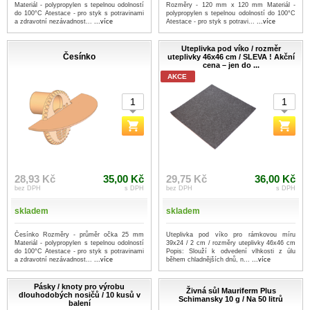
Materiál - polypropylen s tepelnou odolností
Rozměry - 120 mm x 120 mm Materiál -
do 100°C Atestace - pro styk s potravinami
polypropylen s tepelnou odolností do 100°C
a zdravotní nezávadnost...
...více
Atestace - pro styk s potravi...
...více
Uteplivka pod víko / rozměr
Česínko
uteplivky 46x46 cm / SLEVA ! Akční
cena – jen do ...
AKCE
28,93 Kč
35,00 Kč
29,75 Kč
36,00 Kč
bez DPH
s DPH
bez DPH
s DPH
skladem
skladem
Česínko Rozměry - průměr očka 25 mm
Uteplivka pod víko pro rámkovou míru
Materiál - polypropylen s tepelnou odolností
39x24 / 2 cm / rozměry uteplivky 46x46 cm
do 100°C Atestace - pro styk s potravinami
Popis: Slouží k odvedení vlhkosti z úlu
a zdravotní nezávadnost...
...více
během chladnějších dnů, n...
...více
Pásky / knoty pro výrobu
Živná sůl Mauriferm Plus
dlouhodobých nosičů / 10 kusů v
Schimansky 10 g / Na 50 litrů
balení