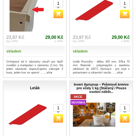
23,97 Kč
29,00 Kč
23,97 Kč
29,00 Kč
bez DPH
s DPH
bez DPH
s DPH
skladem
skladem
Úchopová lať k nástavku slouží pro lepší
Leták Rozměry - délka 345 mm, šířka 70
zvedání a manipulaci s nástavky (1 ks). Na
mm Materiál - polypropylen s tepelnou
jeden nástavek doporučujeme zakoupit 2
odolností do 100°C Atestace - pro styk s
kusy, jeden kus se upevní ...
...více
potravinami a zdravotní nezáv...
...více
Invert Apisyrup – Prémiové krmivo
Leták
pro včely 1 kg (Stáčený / Pouze
osobní odběr...
AKCE
NOVINKA