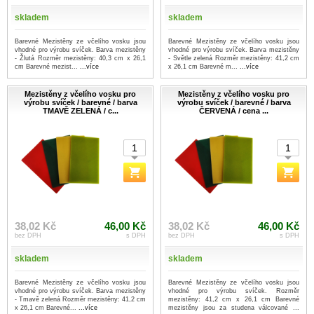
skladem
skladem
Barevné Mezistěny ze včelího vosku jsou
Barevné Mezistěny ze včelího vosku jsou
vhodné pro výrobu svíček. Barva mezistěny
vhodné pro výrobu svíček. Barva mezistěny
- Žlutá Rozměr mezistěny: 40,3 cm x 26,1
- Světle zelená Rozměr mezistěny: 41,2 cm
cm Barevné mezist...
...více
x 26,1 cm Barevné m...
...více
Mezistěny z včelího vosku pro
Mezistěny z včelího vosku pro
výrobu svíček / barevné / barva
výrobu svíček / barevné / barva
TMAVĚ ZELENÁ / c...
ČERVENÁ / cena ...
38,02 Kč
46,00 Kč
38,02 Kč
46,00 Kč
bez DPH
s DPH
bez DPH
s DPH
skladem
skladem
Barevné Mezistěny ze včelího vosku jsou
Barevné Mezistěny ze včelího vosku jsou
vhodné pro výrobu svíček. Barva mezistěny
vhodné pro výrobu svíček. Rozměr
- Tmavě zelená Rozměr mezistěny: 41,2 cm
mezistěny: 41,2 cm x 26,1 cm Barevné
x 26,1 cm Barevné...
...více
mezistěny jsou za studena válcované ...