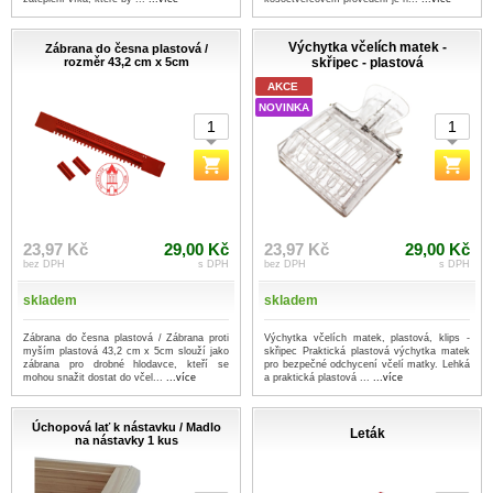
Výchytka včelích matek -
Zábrana do česna plastová /
rozměr 43,2 cm x 5cm
skřipec - plastová
AKCE
NOVINKA
23,97 Kč
29,00 Kč
23,97 Kč
29,00 Kč
bez DPH
s DPH
bez DPH
s DPH
skladem
skladem
Zábrana do česna plastová / Zábrana proti
Výchytka včelích matek, plastová, klips -
myším plastová 43,2 cm x 5cm slouží jako
skřipec Praktická plastová výchytka matek
zábrana pro drobné hlodavce, kteří se
pro bezpečné odchycení včelí matky. Lehká
mohou snažit dostat do včel...
...více
a praktická plastová ...
...více
Úchopová lať k nástavku / Madlo
Leták
na nástavky 1 kus