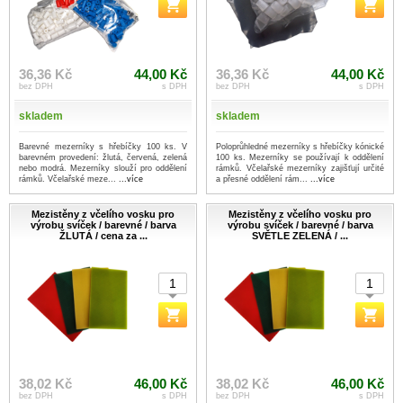
36,36 Kč
44,00 Kč
36,36 Kč
44,00 Kč
bez DPH
s DPH
bez DPH
s DPH
skladem
skladem
Barevné mezerníky s hřebíčky 100 ks. V
Poloprůhledné mezerníky s hřebíčky kónické
barevném provedení: žlutá, červená, zelená
100 ks. Mezerníky se používají k oddělení
nebo modrá. Mezerníky slouží pro oddělení
rámků. Včelařské mezerníky zajišťují určité
rámků. Včelařské meze...
...více
a přesné oddělení rám...
...více
Mezistěny z včelího vosku pro
Mezistěny z včelího vosku pro
výrobu svíček / barevné / barva
výrobu svíček / barevné / barva
ŽLUTÁ / cena za ...
SVĚTLE ZELENÁ / ...
38,02 Kč
46,00 Kč
38,02 Kč
46,00 Kč
bez DPH
s DPH
bez DPH
s DPH