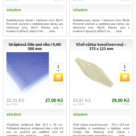
bez DPH
s DPH
bez DPH
s DPH
skladem
skladem
Nadrátkovaný rámek / rámková míra 39x17
Nadrátkovaný rámek / rámková míra 39x24
Precizně stučené a nadrátkovane rámky pro
Precizně stučené a nadrátkovane rámky pro
rámkovou míru 39x17 Rámky jsou z
rámkovou míru 39x24. Rámky jsou z
kvalitních přířezů zbitých hře...
...více
kvalitních lipových přířezů zb...
...více
Strůpková fólie pod víko / 0,40/
Včelí výkluz kosočtvercový –
500 mm
375 x 123 mm
22,31 Kč
27,00 Kč
23,97 Kč
29,00 Kč
bez DPH
s DPH
bez DPH
s DPH
skladem
skladem
Včelařská strůpková fólie 52,5 x 50 cm.
Včelí výkluz kosočtvercový – 375 x 123 mm
Průhledná plastová strůpková folie o síle 0,4
Usnadněte si medobraní a dopřejte svým
mm se využívá pro oddělení včel od
včelám klid. Plastový včelí výkluz v
zateplení víka, které by ...
...více
kosočtvercovém provedení je n...
...více