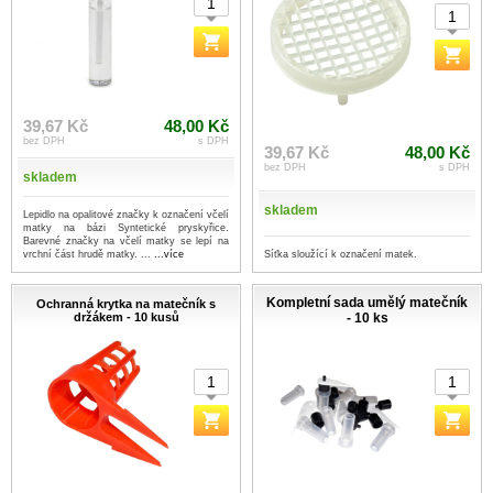
39,67 Kč
48,00 Kč
bez DPH
s DPH
39,67 Kč
48,00 Kč
bez DPH
s DPH
skladem
skladem
Lepidlo na opalitové značky k označení včelí
matky na bázi Syntetické pryskyřice.
Barevné značky na včelí matky se lepí na
vrchní část hrudě matky. ...
...více
Síťka sloužící k označení matek.
Kompletní sada umělý matečník
Ochranná krytka na matečník s
držákem - 10 kusů
- 10 ks