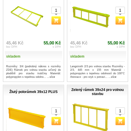
45,46 Kč
55,00 Kč
45,46 Kč
55,00 Kč
bez DPH
s DPH
bez DPH
s DPH
skladem
skladem
Rozměry: 3/4 (podrobný nákres s rozměry
Langstroth 2/3 pro volnou stavbu Rozměry -
ZDE) Rámek pro volnou stavbu určený do
2/3, 445 mm x 155 mm Materiál -
plodiště pro stavbu trubčiny Materiál:
polypropylen s tepelnou odolností do 100°C
polypropylen s tepelnou odolno...
...více
Atestace - pro styk s potravi...
...více
Zelený rámek 39x24 pro volnou
Žlutý polorámek 39x12 PLUS
stavbu