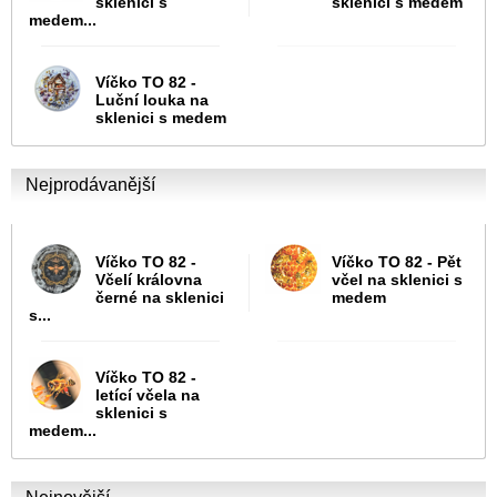
sklenici s
sklenici s medem
medem...
Víčko TO 82 -
Luční louka na
sklenici s medem
Nejprodávanější
Víčko TO 82 -
Víčko TO 82 - Pět
Včelí královna
včel na sklenici s
černé na sklenici
medem
s...
Víčko TO 82 -
letící včela na
sklenici s
medem...