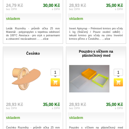
24,79 Kč
30,00 Kč
28,93 Kč
35,00 Kč
bez DPH
s DPH
bez DPH
s DPH
skladem
skladem
Leták Rozměry - průměr očka 25 mm
Invert Apisyrup – Prémiové krmivo pro včely
Materiál - polypropylen s tepelnou odolností
1 kg (Stáčený / Pouze osobní odběr) -
do 100°C Atestace - pro styk s potravinami
tekuté krmivo pro včely na zimu Invertní
a zdravotní nezávadnosti ...
...více
krmivo přímo z Českého...
...více
Pouzdro s víčkem na
Česínko
plástečkový med
28,93 Kč
35,00 Kč
28,93 Kč
35,00 Kč
bez DPH
s DPH
bez DPH
s DPH
skladem
skladem
Česínko Rozměry - průměr očka 25 mm
Pouzdro s víčkem na plástečkový med