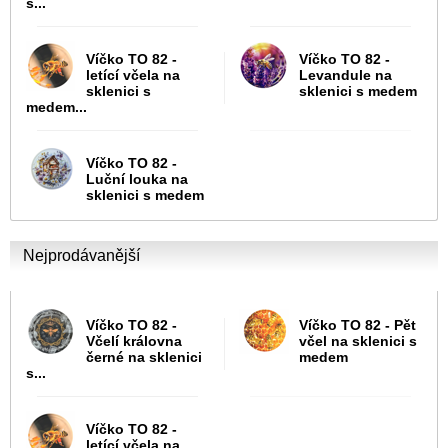
s...
Víčko TO 82 -
Víčko TO 82 -
letící včela na
Levandule na
sklenici s
sklenici s medem
medem...
Víčko TO 82 -
Luční louka na
sklenici s medem
Nejprodávanější
Víčko TO 82 -
Víčko TO 82 - Pět
Včelí královna
včel na sklenici s
černé na sklenici
medem
s...
Víčko TO 82 -
letící včela na