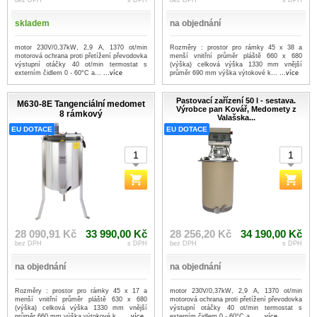
bez DPH
s DPH
bez DPH
s DPH
skladem
na objednání
motor 230V/0,37kW, 2,9 A, 1370 ot/min
Rozměry : prostor pro rámky 45 x 38 a
motorová ochrana proti přetížení převodovka
menší vnitřní průměr pláště 660 x 680
výstupní otáčky 40 ot/min termostat s
(výška) celková výška 1330 mm vnější
externím čidlem 0 - 60°C a...
...více
průměr 690 mm výška výtokové k...
...více
Pastovací zařízení 50 l - sestava.
M630-8E Tangenciální medomet
Výrobce pan Kovář, Medomety z
8 rámkový
Valašska...
EU DOTACE
EU DOTACE
28 090,91 Kč
33 990,00 Kč
28 256,20 Kč
34 190,00 Kč
bez DPH
s DPH
bez DPH
s DPH
na objednání
na objednání
Rozměry : prostor pro rámky 45 x 17 a
motor 230V/0,37kW, 2,9 A, 1370 ot/min
menší vnitřní průměr pláště 630 x 680
motorová ochrana proti přetížení převodovka
(výška) celková výška 1330 mm vnější
výstupní otáčky 40 ot/min termostat s
průměr 660 mm výška výtokové k...
...více
externím čidlem 0 - 60°C a...
...více