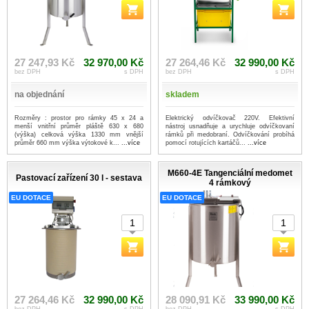
27 247,93 Kč
32 970,00 Kč
27 264,46 Kč
32 990,00 Kč
bez DPH
s DPH
bez DPH
s DPH
na objednání
skladem
Rozměry : prostor pro rámky 45 x 24 a
Elektrický odvíčkovač 220V. Efektivní
menší vnitřní průměr pláště 630 x 680
nástroj usnadňuje a urychluje odvíčkovaní
(výška) celková výška 1330 mm vnější
rámků při medobraní. Odvíčkování probíhá
průměr 660 mm výška výtokové k...
...více
pomocí rotujících kartáčů...
...více
M660-4E Tangenciální medomet
Pastovací zařízení 30 l - sestava
4 rámkový
EU DOTACE
EU DOTACE
27 264,46 Kč
32 990,00 Kč
28 090,91 Kč
33 990,00 Kč