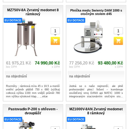
MZ750V-8A Zvratný medomet 8
Plnička medu Swienty DAM 1000 s
rámkový
otočným stolem d45
EU DOTACE
EU DOTACE
61 975,21 Kč
74 990,00 Kč
77 256,20 Kč
93 480,00 Kč
bez DPH
s DPH
bez DPH
s DPH
na objednání
na objednání
Rozměry : rámková míra 45 x 19,5 a menší
Jedná se o naše nejmenší, ale plně
vnitřní průměr pláště 750 x 680 (výška)
profesionální plnicí řešení – kombinuje
celková výška 1330 mm vnější průměr 780
osvědčený stroj DANA api MATIC 1000 s
mm výška výtokové klap...
...více
integrovaným stacionárním otočným sto...
...více
Pastovadlo P-200 s ohřevem -
MZ1000V-8AN Zvratný medomet
dvouplášť
8 rámkový
EU DOTACE
EU DOTACE