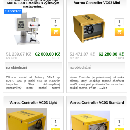
Varroa Controller VC03 Mini
MATIC 1000 + stolíček s výškovým
nastavením...
EU DOTACE
51 239,67 Kč
62 000,00 Kč
51 471,07 Kč
62 280,00 Kč
bez DPH
s DPH
bez DPH
s DPH
na objednání
na objednání
Základní model od Swienty DANA api
Varroa Controller je patentovaný rakouský
MATIC 1000 je plnící stroj se zubovým
přístroj, který umožňuje tepelně ošetřovat
čerpadlem. Silný nízkonapěťový
zavíčkovaný plod proti roztočům varroa bez
jednosměrný motor pohání zubové
použití chemie. Přístr...
...více
čerpadlo...
...více
Varroa Controller VC03 Light
Varroa Controller VC03 Standard