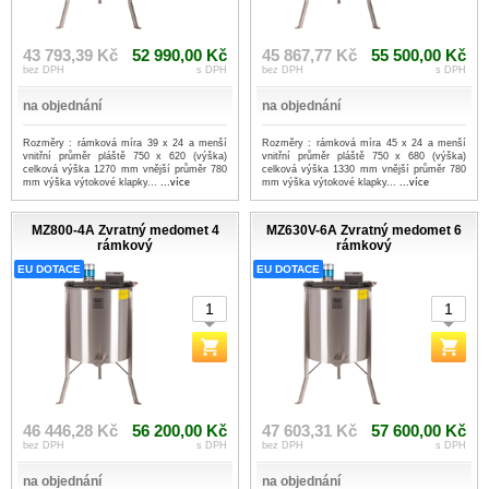
43 793,39 Kč
52 990,00 Kč
45 867,77 Kč
55 500,00 Kč
bez DPH
s DPH
bez DPH
s DPH
na objednání
na objednání
Rozměry : rámková míra 39 x 24 a menší
Rozměry : rámková míra 45 x 24 a menší
vnitřní průměr pláště 750 x 620 (výška)
vnitřní průměr pláště 750 x 680 (výška)
celková výška 1270 mm vnější průměr 780
celková výška 1330 mm vnější průměr 780
mm výška výtokové klapky...
...více
mm výška výtokové klapky...
...více
MZ800-4A Zvratný medomet 4
MZ630V-6A Zvratný medomet 6
rámkový
rámkový
EU DOTACE
EU DOTACE
46 446,28 Kč
56 200,00 Kč
47 603,31 Kč
57 600,00 Kč
bez DPH
s DPH
bez DPH
s DPH
na objednání
na objednání