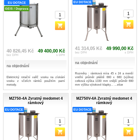
EU DOTACE
EU DOTACE
GEIS / Doprava
41 314,05 Kč
49 990,00 Kč
40 826,45 Kč
49 400,00 Kč
bez DPH
s DPH
bez DPH
s DPH
na objednání
na objednání
Rozměry : rámková míra 45 x 24 a menší
Elektrický rotační vařič vosku na získání
vnitřní průměr pláště 660 x 680 (výška)
vosku z včelích rámků použitím parní
celková výška 1330 mm vnější průměr 690
metody.
mm výška výtokové klapky...
...více
MZ750-4A Zvratný medomet 4
MZ750V-4A Zvratný medomet 4
rámkový
rámkový
EU DOTACE
EU DOTACE