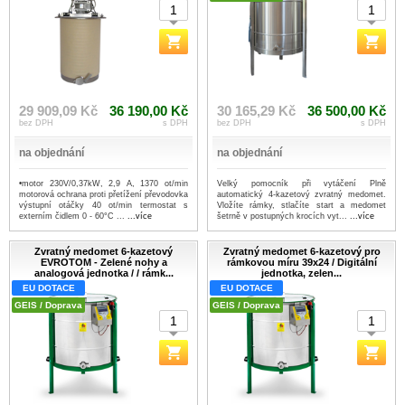
29 909,09 Kč
36 190,00 Kč
30 165,29 Kč
36 500,00 Kč
bez DPH
s DPH
bez DPH
s DPH
na objednání
na objednání
•motor 230V/0,37kW, 2,9 A, 1370 ot/min
Velký pomocník při vytáčení Plně
motorová ochrana proti přetížení převodovka
automatický 4-kazetový zvratný medomet.
výstupní otáčky 40 ot/min termostat s
Vložíte rámky, stlačíte start a medomet
externím čidlem 0 - 60°C ...
...více
šetrně v postupných krocích vyt...
...více
Zvratný medomet 6-kazetový
Zvratný medomet 6-kazetový pro
EVROTOM - Zelené nohy a
rámkovou míru 39x24 / Digitální
analogová jednotka / / rámk...
jednotka, zelen...
EU DOTACE
EU DOTACE
GEIS / Doprava
GEIS / Doprava