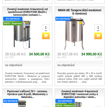
Zvratný medomet 4-kazetový od
M660-8E Tangenciální medomet
společnosti EVROTOM 39x24 z
8 rámkový
nerezovými nohami /...
EU DOTACE
EU DOTACE
GEIS / Doprava
28 512,40 Kč
34 500,00 Kč
28 917,36 Kč
34 990,00 Kč
bez DPH
s DPH
bez DPH
s DPH
na objednání
na objednání
Zvratný medomet 4-kazetový od společnosti
Rozměry prostor pro rámky 45 x 20 a menší
EVROTOM 39x24 / Medomet je vybaven
vnitřní průměr pláště 660 x 680 (výška)
nerezovými nohami a analogovou řídící
celková výška 1330 mm vnější průměr 690
jednotka / 4 přednastavené prog...
...více
mm Pohon elektrick...
...více
Pastovací zařízení 70 l - sestava.
Zvratný medomet 4-kazetový
Výrobce pan Kovář, Medomety z
EVROTOM / nerezové nohy a
Valašska...
digitální jednotka / rámk...
EU DOTACE
EU DOTACE
GEIS / Doprava