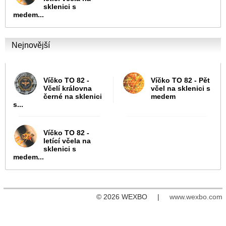
sklenici s
medem...
Nejnovější
Víčko TO 82 -
Víčko TO 82 - Pět
Včelí královna
včel na sklenici s
černé na sklenici
medem
s...
Víčko TO 82 -
letící včela na
sklenici s
medem...
© 2026 WEXBO |
www.wexbo.com