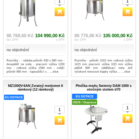
86 768,60 Kč
104 990,00 Kč
86 776,86 Kč
105 000,00 Kč
bez DPH
s DPH
bez DPH
s DPH
na objednání
na objednání
Rozměry : - nádoba průměr 630 x 680 mm -
Rozměry : průměr 1010 mm celková výška
dvouplášť na vodu - pracovní výška 1200
1415 mm pracovní výška 1115 mm výška
mm - celková výška 1580 mm - vnější
pláště 690 mm oddělávací nohy dvě
průměr 680 mm - napouštěcí v...
...více
výtokové nerezové klapky výška ...
...více
MZ1000V-6AN Zvratný medomet 6
Plnička medu Swienty DAM 1000 s
rámkový (12 rámkový)
otočným stolem d70
EU DOTACE
EU DOTACE
GEIS / Doprava