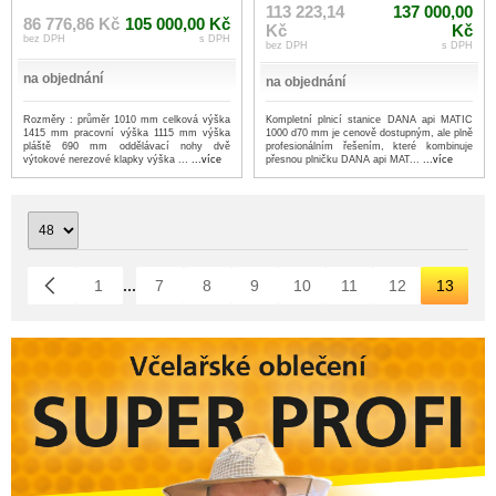
113 223,14
137 000,00
86 776,86 Kč
105 000,00 Kč
Kč
Kč
bez DPH
s DPH
bez DPH
s DPH
na objednání
na objednání
Rozměry : průměr 1010 mm celková výška
Kompletní plnicí stanice DANA api MATIC
1415 mm pracovní výška 1115 mm výška
1000 d70 mm je cenově dostupným, ale plně
pláště 690 mm oddělávací nohy dvě
profesionálním řešením, které kombinuje
výtokové nerezové klapky výška ...
...více
přesnou plničku DANA api MAT...
...více
1
...
7
8
9
10
11
12
13