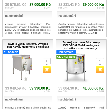
30 578,51 Kč
37 000,00 Kč
32 231,41 Kč
39 000,00 Kč
bez DPH
s DPH
bez DPH
s DPH
na objednání
na objednání
Zvratný medomet 6-kazetový. Plně
Zvratný medomet 6-kazetový od společnosti
automatický zvratný 6-kazetový medomet
EVROTOM pro rámkovou míru 39x24 Velký
EVROTOM představuje špičkové řešení pro
pomocník při vytáčení, plně automatický 6-
včelaře, kteří hledají maximální efekt...
kazetový zvratný medomet. ...
...více
...více
Zvratný medomet 6-kazetový
Tavidlo vosku sestava. Výrobce
EVROTOM 39x24 analogová
pan Kovář, Medomety z Valašska
jednotka a nerezové nohy...
EU DOTACE
EU DOTACE
GEIS / Doprava
33 049,59 Kč
39 990,00 Kč
33 884,30 Kč
41 000,00 Kč
bez DPH
s DPH
bez DPH
s DPH
na objednání
na objednání
nerezový zateplený box s víkem použití na
Zvratný medomet 6-kazetový. Plně