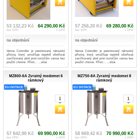
53 132,23 Kč
64 290,00 Kč
57 256,20 Kč
69 280,00 Kč
bez DPH
s DPH
bez DPH
s DPH
na objednání
na objednání
Varroa Controller je patentovaný rakouský
Varroa Controller je patentovaný rakouský
přístroj, který umožňuje tepelně ošetřovat
přístroj, který umožňuje tepelně ošetřovat
zavíčkovaný plod proti roztočům varroa bez
zavíčkovaný plod proti roztočům varroa bez
použití chemie. Přístr...
...více
použití chemie. Přístr...
...více
MZ800-6A Zvratný medomet 6
MZ750-8A Zvratný medomet 8
rámkový
rámkový
EU DOTACE
EU DOTACE
57 842,98 Kč
69 990,00 Kč
58 669,42 Kč
70 990,00 Kč
bez DPH
s DPH
bez DPH
s DPH