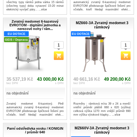
všechny typy rámků jedna várka 15 rámků
automatický zvratný 6-kazetový medomet
(všechny typy) doba vytavení 15-20 minut
EVROTOM představuje špičkové řešení pro
elektrický vyvíječ páry...
...více
včelaře, kteří hledají maximální efekt...
...více
Zvratný medomet 6-kazetový
MZ660-3A Zvratný medomet 3
EVROTOM - digitální jednotka a
rámkový
nerezové nohy / rám...
EU DOTACE
EU DOTACE
GEIS / Doprava
35 537,19 Kč
43 000,00 Kč
40 661,16 Kč
49 200,00 Kč
bez DPH
s DPH
bez DPH
s DPH
na objednání
na objednání
Zvratný medomet 6-kazetový. Plně
Rozměry : rámková míra 39 x 24 a menší
automatický zvratný 6-kazetový medomet
vnitřní průměr pláště 660 x 620 (výška)
EVROTOM představuje špičkové řešení pro
celková výška 1270 mm vnější průměr 690
včelaře, kteří hledají maximální efek...
mm výška výtokové klapky...
...více
...více
MZ660V-3A Zvratný medomet 3
Parní odstředivka vosku / KONIGIN
/ průměr 640
rámkový