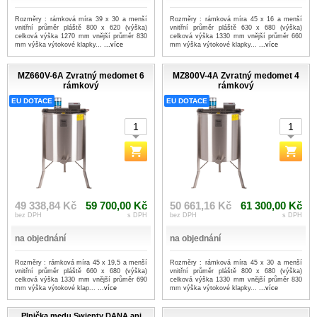
Rozměry : rámková míra 39 x 30 a menší
Rozměry : rámková míra 45 x 16 a menší
vnitřní průměr pláště 800 x 620 (výška)
vnitřní průměr pláště 630 x 680 (výška)
celková výška 1270 mm vnější průměr 830
celková výška 1330 mm vnější průměr 660
mm výška výtokové klapky...
...více
mm výška výtokové klapky...
...více
MZ660V-6A Zvratný medomet 6
MZ800V-4A Zvratný medomet 4
rámkový
rámkový
EU DOTACE
EU DOTACE
49 338,84 Kč
59 700,00 Kč
50 661,16 Kč
61 300,00 Kč
bez DPH
s DPH
bez DPH
s DPH
na objednání
na objednání
Rozměry : rámková míra 45 x 19,5 a menší
Rozměry : rámková míra 45 x 30 a menší
vnitřní průměr pláště 660 x 680 (výška)
vnitřní průměr pláště 800 x 680 (výška)
celková výška 1330 mm vnější průměr 690
celková výška 1330 mm vnější průměr 830
mm výška výtokové klap...
...více
mm výška výtokové klapky...
...více
Plnička medu Swienty DANA api