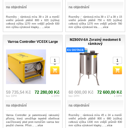
na objednání
na objednání
Rozměry : rámková míra 39 x 24 a menší
Rozměry :¨ rámková míra 39 x 17 a 39 x 15
vnitřní průměr pláště 800 x 620 (výška)
vnitřní průměr pláště 750 x 620 (výška)
celková výška 1270 mm vnější průměr 830
celková výška 1270 mm vnější průměr 780
mm výška výtokové klapky...
...více
mm výška výtokové kla...
...více
MZ800V-6A Zvratný medomet 6
Varroa Controller VC03X Large
rámkový
EU DOTACE
59 735,54 Kč
72 280,00 Kč
60 000,00 Kč
72 600,00 Kč
bez DPH
s DPH
bez DPH
s DPH
na objednání
na objednání
Varroa Controller je patentovaný rakouský
Rozměry : rámková míra 45 x 24 a menší
přístroj, který umožňuje tepelně ošetřovat
vnitřní průměr pláště 800 x 680 (výška)
zavíčkovaný plod proti roztočům varroa bez
celková výška 1330 mm vnější průměr 830
použití chemie. Přístr...
...více
mm výška výtokové klapky...
...více