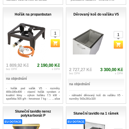
Hořák na propanbutan
Děrovaný koš do vařáku V5
1 809,92 Kč
2 190,00 Kč
2 727,27 Kč
3 300,00 Kč
bez DPH
s DPH
bez DPH
s DPH
na objednání
na objednání
- hořák pod vařák V5 - rozměry
400x180x400 - vlastní hořák vyroben z
- náhradní děrovaný koš do vařáku V5 -
kvalitní litiny - výkon hořáku 7.5 kW -
rozměry 543x291x320
spotřeba 505 g/h - hmotnost 7 kg - ...
...více
Sluneční tavidlo nerez
Sluneční tavidlo na 1 rámek
polykarbonát P
EU DOTACE
EU DOTACE