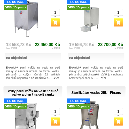
EU DOTACE
EU DOTACE
GEIS / Doprava
GEIS / Doprava
18 553,72 Kč
22 450,00 Kč
19 586,78 Kč
23 700,00 Kč
bez DPH
s DPH
bez DPH
s DPH
na objednání
na objednání
Elektrický parní vařák na vosk na celé
Elektrický parní vařák na vosk na celé
rámky je zařízení určené na tavení vosku,
rámky je zařízení určené na tavení vosku,
primárně z celých rámků. 22 velkých
primárně z celých rámků. Vařák je vyroben z
rámečků najednou a až 40 nízkých...
...více
nerezavějící oceli AIS...
...více
Velký parní vařák na vosk na tuhé
Sterilizátor vosku 25L - Finans
palivo a plyn / na celé rámky
EU DOTACE
EU DOTACE
GEIS / Doprava
GEIS / Doprava