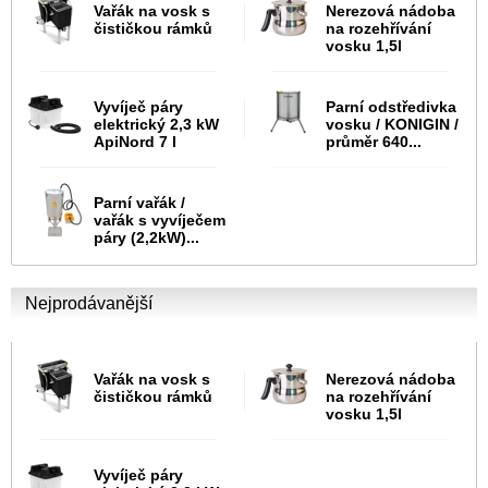
Vařák na vosk s
Nerezová nádoba
čističkou rámků
na rozehřívání
vosku 1,5l
Vyvíječ páry
Parní odstředivka
elektrický 2,3 kW
vosku / KONIGIN /
ApiNord 7 l
průměr 640...
Parní vařák /
vařák s vyvíječem
páry (2,2kW)...
Nejprodávanější
Vařák na vosk s
Nerezová nádoba
čističkou rámků
na rozehřívání
vosku 1,5l
Vyvíječ páry