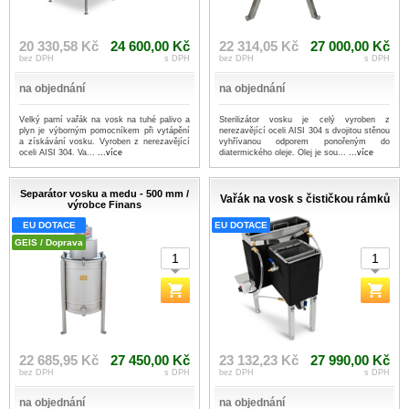
20 330,58 Kč
24 600,00 Kč
22 314,05 Kč
27 000,00 Kč
bez DPH
s DPH
bez DPH
s DPH
na objednání
na objednání
Velký parní vařák na vosk na tuhé palivo a
Sterilizátor vosku je celý vyroben z
plyn je výborným pomocníkem při vytápění
nerezavějící oceli AISI 304 s dvojitou stěnou
a získávání vosku. Vyroben z nerezavějící
vyhřívanou odporem ponořeným do
oceli AISI 304. Va...
...více
diatermického oleje. Olej je sou...
...více
Separátor vosku a medu - 500 mm /
Vařák na vosk s čističkou rámků
výrobce Finans
EU DOTACE
EU DOTACE
GEIS / Doprava
22 685,95 Kč
27 450,00 Kč
23 132,23 Kč
27 990,00 Kč
bez DPH
s DPH
bez DPH
s DPH
na objednání
na objednání