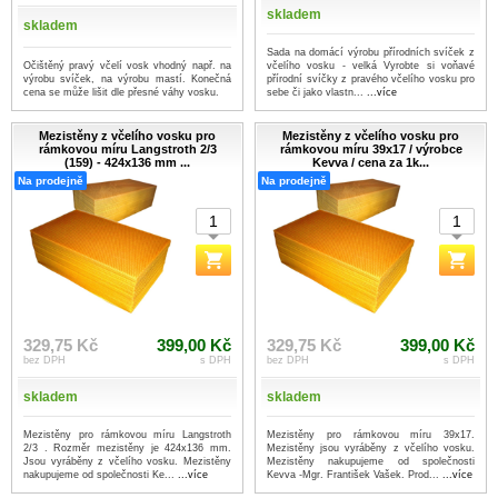
skladem
skladem
Sada na domácí výrobu přírodních svíček z
Očištěný pravý včelí vosk vhodný např. na
včelího vosku - velká Vyrobte si voňavé
výrobu svíček, na výrobu mastí. Konečná
přírodní svíčky z pravého včelího vosku pro
cena se může lišit dle přesné váhy vosku.
sebe či jako vlastn...
...více
Mezistěny z včelího vosku pro
Mezistěny z včelího vosku pro
rámkovou míru Langstroth 2/3
rámkovou míru 39x17 / výrobce
(159) - 424x136 mm ...
Kevva / cena za 1k...
Na prodejně
Na prodejně
329,75 Kč
399,00 Kč
329,75 Kč
399,00 Kč
bez DPH
s DPH
bez DPH
s DPH
skladem
skladem
Mezistěny pro rámkovou míru Langstroth
Mezistěny pro rámkovou míru 39x17.
2/3 . Rozměr mezistěny je 424x136 mm.
Mezistěny jsou vyráběny z včelího vosku.
Jsou vyráběny z včelího vosku. Mezistěny
Mezistěny nakupujeme od společnosti
nakupujeme od společnosti Ke...
...více
Kevva -Mgr. František Vašek. Prod...
...více