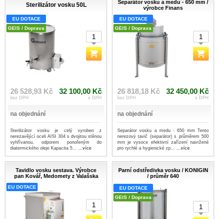
Separátor vosku a medu - 650 mm /
Sterilizátor vosku 50L
výrobce Finans
EU DOTACE
EU DOTACE
GEIS / Doprava
GEIS / Doprava
26 528,93 Kč
32 100,00 Kč
26 818,18 Kč
32 450,00 Kč
bez DPH
s DPH
bez DPH
s DPH
na objednání
na objednání
Sterilizátor vosku je celý vyroben z
Separátor vosku a medu - 650 mm Tento
nerezavějící oceli AISI 304 s dvojitou stěnou
nerezový tavič (separátor) s průměrem 500
vyhřívanou, odporem ponořeným do
mm je vysoce efektivní zařízení navržené
diatermického oleje Kapacita 5...
...více
pro rychlé a hygienické zp...
...více
Tavidlo vosku sestava. Výrobce
Parní odstředivka vosku / KONIGIN
pan Kovář, Medomety z Valašska
/ průměr 640
EU DOTACE
EU DOTACE
GEIS / Doprava