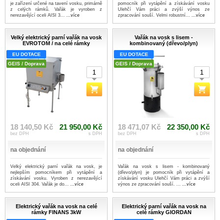
je zařízení určené na tavení vosku, primárně
pomocník při vytápění a získávání vosku
z celých rámků. Vařák je vyroben z
Ulehčí Vám práci a zvýší výnos ze
nerezavějící oceli AISI 3...
...více
zpracování souší. Velmi robustní...
...více
Velký elektrický parní vařák na vosk
Vařák na vosk s lisem -
EVROTOM / na celé rámky
kombinovaný (dřevo/plyn)
EU DOTACE
EU DOTACE
GEIS / Doprava
GEIS / Doprava
18 140,50 Kč
21 950,00 Kč
18 471,07 Kč
22 350,00 Kč
bez DPH
s DPH
bez DPH
s DPH
na objednání
na objednání
Velký elektrický parní vařák na vosk, je
Vařák na vosk s lisem - kombinovaný
nejlepším pomocníkem při vytápění a
(dřevo/plyn) je pomocník při vytápění a
získávání vosku. Vyroben z nerezavějící
získávání vosku Ulehčí Vám práci a zvýší
oceli AISI 304. Vařák je do...
...více
výnos ze zpracování souší. ...
...více
Elektrický vařák na vosk na celé
Elektrický parní vařák na vosk na
rámky FINANS 3kW
celé rámky GIORDAN