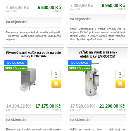
7 396,69 Kč
8 950,00 Kč
4 545,46 Kč
5 500,00 Kč
bez DPH
s DPH
bez DPH
s DPH
na objednání
na objednání
Parní voskotopka / vařák EVROTOM o
Nerezový děrovaný koš do tavidla – doplněk
objemu 75 litrů je konstruována pro efektivní
- na tavení voští nebo kusového voskového
tavení vosku z celých rámků nebo volného
odpadu
díla. Systém využívá exte...
...více
Vařák na vosk s lisem -
Plynový parní vařák na vosk na celé
rámky GIORDAN
elektrický EVROTOM
EU DOTACE
EU DOTACE
GEIS / Doprava
GEIS / Doprava
14 194,22 Kč
17 175,00 Kč
17 520,66 Kč
21 200,00 Kč
bez DPH
s DPH
bez DPH
s DPH
na objednání
na objednání
Plynový parní vařák na vosk na celé rámky
Vařák na vosk s lisem - elektrický je