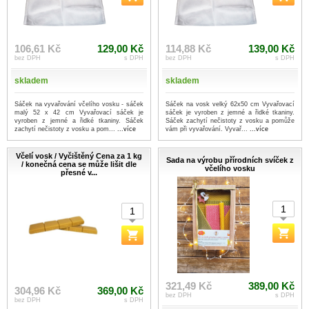
106,61 Kč
129,00 Kč
114,88 Kč
139,00 Kč
bez DPH
s DPH
bez DPH
s DPH
skladem
skladem
Sáček na vyvařování včelího vosku - sáček
Sáček na vosk velký 62x50 cm Vyvařovací
malý 52 x 42 cm Vyvařovací sáček je
sáček je vyroben z jemné a řidké tkaniny.
vyroben z jemné a řidké tkaniny. Sáček
Sáček zachytí nečistoty z vosku a pomůže
zachytí nečistoty z vosku a pom...
...více
vám při vyvařování. Vyvař...
...více
Včelí vosk / Vyčištěný Cena za 1 kg
Sada na výrobu přírodních svíček z
/ konečná cena se může lišit dle
včelího vosku
přesné v...
321,49 Kč
389,00 Kč
304,96 Kč
369,00 Kč
bez DPH
s DPH
bez DPH
s DPH