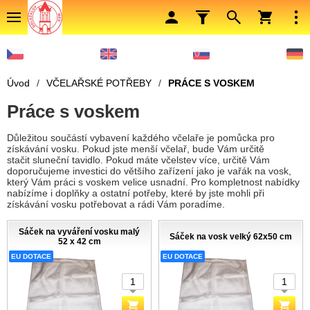
Úvod
/
VČELAŘSKÉ POTŘEBY
/
PRÁCE S VOSKEM
Práce s voskem
Důležitou součástí vybavení každého včelaře je pomůcka pro
získávání vosku. Pokud jste menší včelař, bude Vám určitě
stačit sluneční tavidlo. Pokud máte včelstev více, určitě Vám
doporučujeme investici do většího zařízení jako je vařák na vosk,
který Vám práci s voskem velice usnadní. Pro kompletnost nabídky
nabízíme i doplňky a ostatní potřeby, které by jste mohli při
získávání vosku potřebovat a rádi Vám poradíme.
Sáček na vyváření vosku malý
Sáček na vosk velký 62x50 cm
52 x 42 cm
EU DOTACE
EU DOTACE