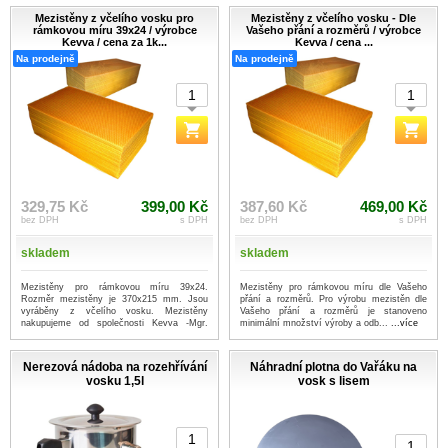
Mezistěny z včelího vosku pro
Mezistěny z včelího vosku - Dle
rámkovou míru 39x24 / výrobce
Vašeho přání a rozměrů / výrobce
Kevva / cena za 1k...
Kevva / cena ...
Na prodejně
Na prodejně
329,75 Kč
399,00 Kč
387,60 Kč
469,00 Kč
bez DPH
s DPH
bez DPH
s DPH
skladem
skladem
Mezistěny pro rámkovou míru 39x24.
Mezistěny pro rámkovou míru dle Vašeho
Rozměr mezistěny je 370x215 mm. Jsou
přání a rozměrů. Pro výrobu mezistěn dle
vyráběny z včelího vosku. Mezistěny
Vašeho přání a rozměrů je stanoveno
nakupujeme od společnosti Kevva -Mgr.
minimální množství výroby a odb...
...více
Fr...
...více
Nerezová nádoba na rozehřívání
Náhradní plotna do Vařáku na
vosku 1,5l
vosk s lisem