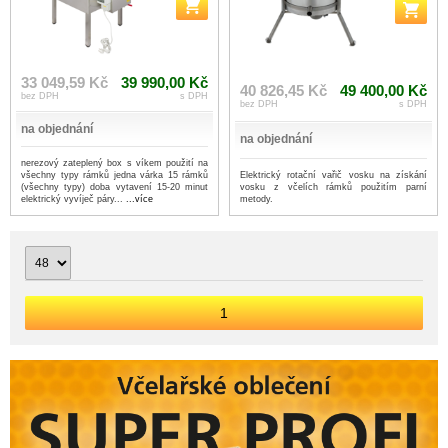
33 049,59 Kč
39 990,00 Kč
40 826,45 Kč
49 400,00 Kč
bez DPH
s DPH
bez DPH
s DPH
na objednání
na objednání
nerezový zateplený box s víkem použití na
všechny typy rámků jedna várka 15 rámků
Elektrický rotační vařič vosku na získání
(všechny typy) doba vytavení 15-20 minut
vosku z včelích rámků použitím parní
elektrický vyvíječ páry...
...více
metody.
1