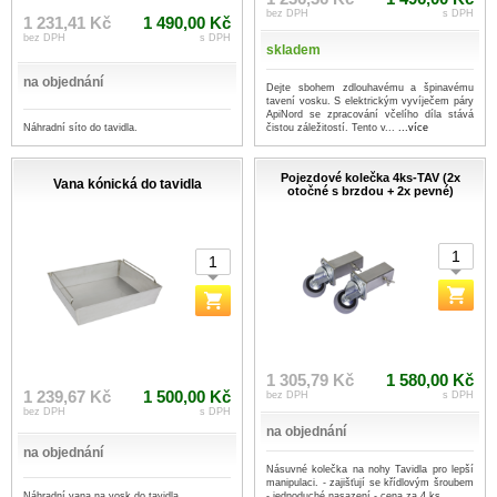
bez DPH
s DPH
1 231,41 Kč
1 490,00 Kč
bez DPH
s DPH
skladem
na objednání
Dejte sbohem zdlouhavému a špinavému
tavení vosku. S elektrickým vyvíječem páry
ApiNord se zpracování včelího díla stává
Náhradní síto do tavidla.
čistou záležitostí. Tento v...
...více
Pojezdové kolečka 4ks-TAV (2x
Vana kónická do tavidla
otočné s brzdou + 2x pevné)
1 305,79 Kč
1 580,00 Kč
1 239,67 Kč
1 500,00 Kč
bez DPH
s DPH
bez DPH
s DPH
na objednání
na objednání
Násuvné kolečka na nohy Tavidla pro lepší
manipulaci. - zajišťují se křídlovým šroubem
Náhradní vana na vosk do tavidla.
- jednoduché nasazení - cena za 4 ks