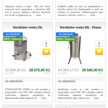
Separátor vosku a medu - 500 mm Tento
RuBee® vařák na vosk se separátorem a
nerezový tavič (separátor) s průměrem 500
čistička rámků 2v1 Zjednodušte si práci na
mm je vysoce efektivní zařízení navržené
včelnici na maximum. Představujeme vám
pro rychlé a hygienické zp...
...více
revoluční zařízení, které v j...
...více
Sterilizátor vosku 25L
Sterilizátor vosku 50L - Finans
EU DOTACE
EU DOTACE
GEIS / Doprava
GEIS / Doprava
23 698,35 Kč
28 675,00 Kč
24 380,17 Kč
29 500,00 Kč
bez DPH
s DPH
bez DPH
s DPH
na objednání
na objednání
STERILIZÁTOR VOSKU je celý vyroben z
Sterilizátor vosku je celý vyroben z
nerezavějící oceli AISI 304 s dvojitou stěnou
nerezavějící oceli AISI 304 s dvojitou stěnou
vyhřívanou odporem ponořeným do
vyhřívanou odporem ponořeným do
diatermického oleje Kapacita 25...
...více
diatermického oleje. Olej je sou...
...více