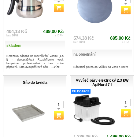
404,13 Kč
489,00 Kč
bez DPH
s DPH
574,38 Kč
695,00 Kč
bez DPH
s DPH
skladem
na objednání
Nerezová nádoba na rozehřívání vosku (1,5
l) – dvouplášťová Rozehřívejte vosk
bezpečně, profesionálně a bez rizika
Náhradní plotna do Vařáku na vosk s lisem
připálení. Tato dvouplášťová nád...
...více
Vyvíječ páry elektrický 2,3 kW
Síto do tavidla
ApiNord 7 l
EU DOTACE
1 236,36 Kč
1 496,00 Kč