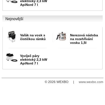
elektrický 2,3 kW
ApiNord 7 l
Nejnovější
Vařák na vosk s
Nerezová nádoba
čističkou rámků
na rozehřívání
vosku 1,5l
Vyvíječ páry
elektrický 2,3 kW
ApiNord 7 l
© 2026 WEXBO |
www.wexbo.com