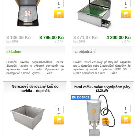
3 136,36 Kč
3 795,00 Kč
3 471,07 Kč
4 200,00 Kč
bez DPH
s DPH
bez DPH
s DPH
skladem
na objednání
Sluneční tavidlo polykarbonátové, nerez
Solární tavicí voskový přístroj má kapacitu
Sluneční tavidlo je výborný pomocník na
pro 1 rámeček nebo 2 poloviční rámečky. Je
vytavování vosku z voští. Vytavování je
vyroben výhradně z plechu INOX 304 /
ekologické a levné, vytavu...
...více
Nerez o tloušťce 0,6 mm...
...více
Nerezový děrovaný koš do
Parní vařák / vařák s vyvíječem páry
tavidla – doplněk
(2,2kW)
EU DOTACE