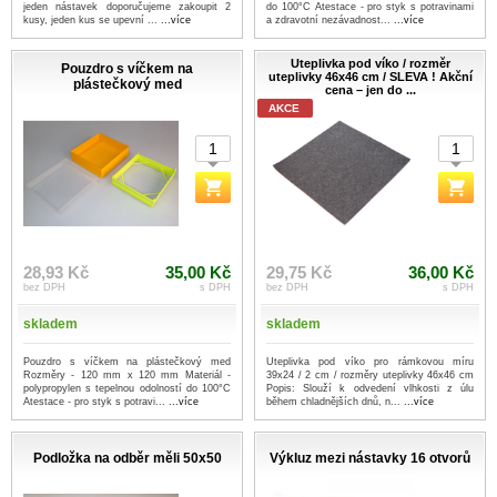
jeden nástavek doporučujeme zakoupit 2
do 100°C Atestace - pro styk s potravinami
kusy, jeden kus se upevní ...
...více
a zdravotní nezávadnost...
...více
Uteplivka pod víko / rozměr
Pouzdro s víčkem na
uteplivky 46x46 cm / SLEVA ! Akční
plástečkový med
cena – jen do ...
AKCE
28,93 Kč
35,00 Kč
29,75 Kč
36,00 Kč
bez DPH
s DPH
bez DPH
s DPH
skladem
skladem
Pouzdro s víčkem na plástečkový med
Uteplivka pod víko pro rámkovou míru
Rozměry - 120 mm x 120 mm Materiál -
39x24 / 2 cm / rozměry uteplivky 46x46 cm
polypropylen s tepelnou odolností do 100°C
Popis: Slouží k odvedení vlhkosti z úlu
Atestace - pro styk s potravi...
...více
během chladnějších dnů, n...
...více
Podložka na odběr měli 50x50
Výkluz mezi nástavky 16 otvorů