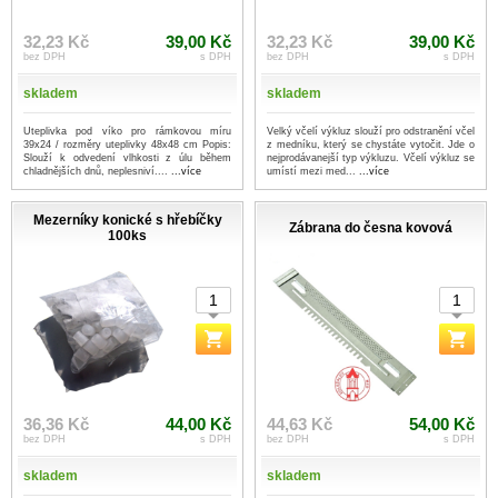
32,23 Kč
39,00 Kč
32,23 Kč
39,00 Kč
bez DPH
s DPH
bez DPH
s DPH
skladem
skladem
Uteplivka pod víko pro rámkovou míru
Velký včelí výkluz slouží pro odstranění včel
39x24 / rozměry uteplivky 48x48 cm Popis:
z medníku, který se chystáte vytočit. Jde o
Slouží k odvedení vlhkosti z úlu během
nejprodávanejší typ výkluzu. Včelí výkluz se
chladnějších dnů, neplesniví....
...více
umístí mezi med...
...více
Mezerníky konické s hřebíčky
Zábrana do česna kovová
100ks
36,36 Kč
44,00 Kč
44,63 Kč
54,00 Kč
bez DPH
s DPH
bez DPH
s DPH
skladem
skladem