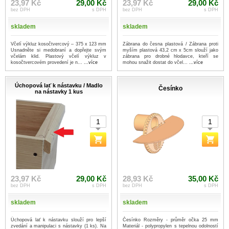
23,97 Kč
29,00 Kč
23,97 Kč
29,00 Kč
bez DPH
s DPH
bez DPH
s DPH
skladem
skladem
Včelí výkluz kosočtvercový – 375 x 123 mm
Zábrana do česna plastová / Zábrana proti
Usnadněte si medobraní a dopřejte svým
myším plastová 43,2 cm x 5cm slouží jako
včelám klid. Plastový včelí výkluz v
zábrana pro drobné hlodavce, kteří se
kosočtvercovém provedení je n...
...více
mohou snažit dostat do včel...
...více
Úchopová lať k nástavku / Madlo
Česínko
na nástavky 1 kus
23,97 Kč
29,00 Kč
28,93 Kč
35,00 Kč
bez DPH
s DPH
bez DPH
s DPH
skladem
skladem
Úchopová lať k nástavku slouží pro lepší
Česínko Rozměry - průměr očka 25 mm
zvedání a manipulaci s nástavky (1 ks). Na
Materiál - polypropylen s tepelnou odolností