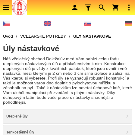
Úvod
/
VČELAŘSKÉ POTŘEBY
/
ÚLY NÁSTAVKOVÉ
Úly nástavkové
Náš včelařský obchod Doležalův med Vám nabízí celou řadu
uteplených nástavkových úlů a příslušenstvím k nim. Konstrukce
uteplených úlů je vždy z kvalitních palubek, které jsou uvnitř i vně
nástavků, mezi kterými je 2 cm nebo 3 cm silná izolace a záleží na
Vás kterou si vyberete. Profi úly se vyznačují robustní konstrukcí a
také je možnost varoa dno doplnit o pylochytovou mřížku a
zásobník na pyl. Také k nástavkům lze navrtat úchopové latě, které
Vám ulehčí manipulaci při zvedání s plnými nástavky. Díky
úchopovým latím bude vaše práce s nástavky snadnější a
pohodlnější.
Uteplené úly
Tenkostěnné úly