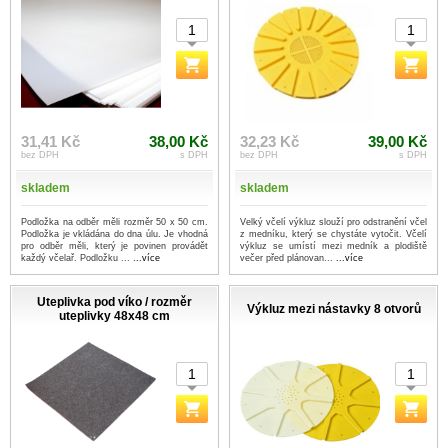
31,41 Kč
38,00 Kč
32,23 Kč
39,00 Kč
bez DPH
s DPH
bez DPH
s DPH
skladem
skladem
Podložka na odběr měli rozměr 50 x 50 cm.
Velký včelí výkluz slouží pro odstranění včel
Podložka je vkládána do dna úlu. Je vhodná
z medníku, který se chystáte vytočit. Včelí
pro odběr měli, který je povinen provádět
výkluz se umístí mezi medník a plodiště
každý včelař. Podložku ...
...více
večer před plánovan...
...více
Uteplivka pod víko / rozměr
Výkluz mezi nástavky 8 otvorů
uteplivky 48x48 cm