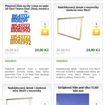
Plastová čísla na úly / cena za sadu
Nadrátkovaný rámek s mezerníky
18 čísel / barva čísel: žlutá, modrá a
rámková míra 39x17
če...
19,84 Kč
24,00 Kč
20,58 Kč
24,90 Kč
bez DPH
s DPH
bez DPH
s DPH
skladem
skladem
Praktická plastová čísla v barevném
Nadrátkovaný rámek / rámková míra 39x17
provedení: červená, modrá, žlutá. Výška
Precizně stučené a nadrátkovane rámky pro
plastového čísla: 5 cm Sada čísel obsahuje
rámkovou míru 39x17 Rámky jsou z
čísla od 0 do 9 a jedničky...
...více
kvalitních přířezů zbitých hře...
...více
Strůpková fólie pod víko / 0,40/
Nadrátkovaný rámek / rámková
míra 39x24 s mezerníky
500 mm