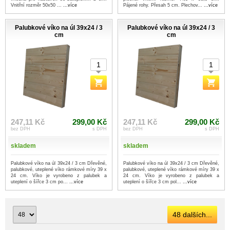
Vnitřní rozměr 50x50 ...
...více
Pájené rohy. Přesah 5 cm. Plechov...
...více
Palubkové víko na úl 39x24 / 3
Palubkové víko na úl 39x24 / 3
cm
cm
247,11 Kč
299,00 Kč
247,11 Kč
299,00 Kč
bez DPH
s DPH
bez DPH
s DPH
skladem
skladem
Palubkové víko na úl 39x24 / 3 cm Dřevěné,
Palubkové víko na úl 39x24 / 3 cm Dřevěné,
palubkové, uteplené víko rámkové míry 39 x
palubkové, uteplené víko rámkové míry 39 x
24 cm. Víko je vyrobeno z palubek a
24 cm. Víko je vyrobeno z palubek a
uteplení o šířce 3 cm po...
...více
uteplení o šířce 3 cm pol...
...více
48 dalších...