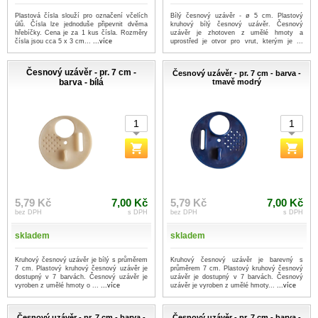
Plastová čísla slouží pro označení včelích
Bílý česnový uzávěr - ø 5 cm. Plastový
úlů. Čísla lze jednoduše připevnit dvěma
kruhový bílý česnový uzávěr. Česnový
hřebíčky. Cena je za 1 kus čísla. Rozměry
uzávěr je zhotoven z umělé hmoty a
čísla jsou cca 5 x 3 cm...
...více
uprostřed je otvor pro vrut, kterým je ...
...více
Česnový uzávěr - pr. 7 cm -
Česnový uzávěr - pr. 7 cm - barva -
barva - bílá
tmavě modrý
5,79 Kč
7,00 Kč
5,79 Kč
7,00 Kč
bez DPH
s DPH
bez DPH
s DPH
skladem
skladem
Kruhový česnový uzávěr je bílý s průměrem
Kruhový česnový uzávěr je barevný s
7 cm. Plastový kruhový česnový uzávěr je
průměrem 7 cm. Plastový kruhový česnový
dostupný v 7 barvách. Česnový uzávěr je
uzávěr je dostupný v 7 barvách. Česnový
vyroben z umělé hmoty o ...
...více
uzávěr je vyroben z umělé hmoty...
...více
Česnový uzávěr - pr. 7 cm - barva -
Česnový uzávěr - pr. 7 cm - barva -