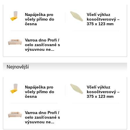
Napáječka pro
Včelí výkluz
včely přímo do
kosočtvercový –
česna
375 x 123 mm
Varroa dno Profi /
celo zasíťované s
výsuvnou ne...
Nejnovější
Napáječka pro
Včelí výkluz
včely přímo do
kosočtvercový –
česna
375 x 123 mm
Varroa dno Profi /
celo zasíťované s
výsuvnou ne...