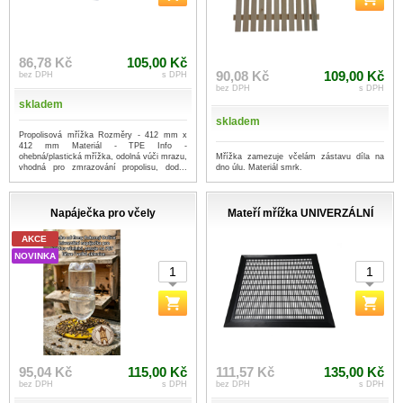
86,78 Kč
105,00 Kč
90,08 Kč
109,00 Kč
bez DPH
s DPH
bez DPH
s DPH
skladem
skladem
Propolisová mřížka Rozměry - 412 mm x
412 mm Materiál - TPE Info -
Mřížka zamezuje včelám zástavu díla na
ohebná/plastická mřížka, odolná vúči mrazu,
dno úlu. Materiál smrk.
vhodná pro zmrazování propolisu, dod...
...více
Napáječka pro včely
Mateří mřížka UNIVERZÁLNÍ
AKCE
NOVINKA
95,04 Kč
115,00 Kč
111,57 Kč
135,00 Kč
bez DPH
s DPH
bez DPH
s DPH