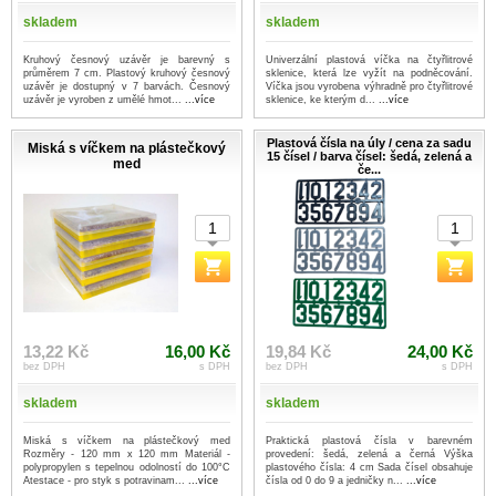
skladem
skladem
Kruhový česnový uzávěr je barevný s
Univerzální plastová víčka na čtyřlitrové
průměrem 7 cm. Plastový kruhový česnový
sklenice, která lze vyžít na podněcování.
uzávěr je dostupný v 7 barvách. Česnový
Víčka jsou vyrobena výhradně pro čtyřlitrové
uzávěr je vyroben z umělé hmot...
...více
sklenice, ke kterým d...
...více
Plastová čísla na úly / cena za sadu
Miská s víčkem na plástečkový
15 čísel / barva čísel: šedá, zelená a
med
če...
13,22 Kč
16,00 Kč
19,84 Kč
24,00 Kč
bez DPH
s DPH
bez DPH
s DPH
skladem
skladem
Miská s víčkem na plástečkový med
Praktická plastová čísla v barevném
Rozměry - 120 mm x 120 mm Materiál -
provedení: šedá, zelená a černá Výška
polypropylen s tepelnou odolností do 100°C
plastového čísla: 4 cm Sada čísel obsahuje
Atestace - pro styk s potravinam...
...více
čísla od 0 do 9 a jedničky n...
...více