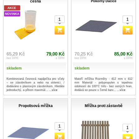
česna
Pokorný Dačice
AKCE
NOVINKA
65,29 Kč
79,00 Kč
70,25 Kč
85,00 Kč
bez DPH
s DPH
bez DPH
s DPH
skladem
skladem
Kombinovaná česnová napáječka pro včely
Mateří mřížka Rozměry - 412 mm x 412
– se zásobníkem a nebo na sklenici. /
mm Materiál - polypropylen s tepelnou
dodáváno s plastovým zásobníkem. Hledáte
odolností do 100°C Info - bez ostrých hran,
jednoduchý, a přitom maximál...
...více
dodává se pouze v černé barv...
...více
Propolisová mřížka
Mřížka proti zástavbě