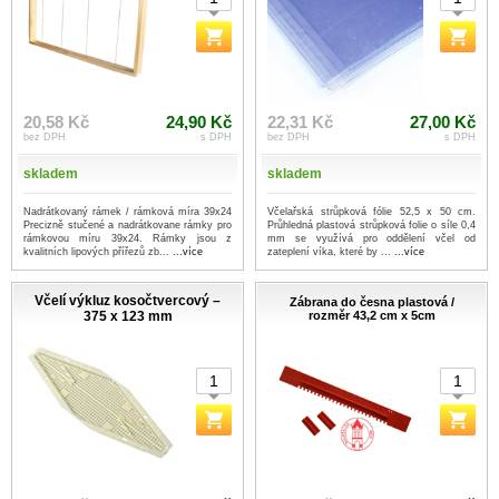
20,58 Kč
24,90 Kč
22,31 Kč
27,00 Kč
bez DPH
s DPH
bez DPH
s DPH
skladem
skladem
Nadrátkovaný rámek / rámková míra 39x24
Včelařská strůpková fólie 52,5 x 50 cm.
Precizně stučené a nadrátkovane rámky pro
Průhledná plastová strůpková folie o síle 0,4
rámkovou míru 39x24. Rámky jsou z
mm se využívá pro oddělení včel od
kvalitních lipových přířezů zb...
...více
zateplení víka, které by ...
...více
Včelí výkluz kosočtvercový –
Zábrana do česna plastová /
375 x 123 mm
rozměr 43,2 cm x 5cm