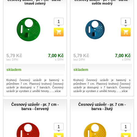
tmavě zelený
světle modrý
5,79 Kč
7,00 Kč
5,79 Kč
7,00 Kč
bez DPH
s DPH
bez DPH
s DPH
skladem
skladem
Kruhový česnový uzávěr je barevný s
Kruhový česnový uzávěr je barevný s
průměrem 7 cm. Plastový kruhový česnový
průměrem 7 cm. Plastový kruhový česnový
uzávěr je dostupný v 7 barvách. Česnový
uzávěr je dostupný v 7 barvách. Česnový
uzávěr je vyroben z umělé hmoty...
...více
uzávěr je vyroben z umělé hmoty...
...více
Česnový uzávěr - pr. 7 cm -
Česnový uzávěr - pr. 7 cm -
barva - červený
barva - žlutý