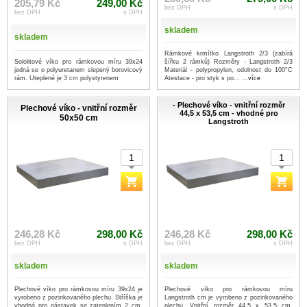
205,79 Kč
249,00 Kč
bez DPH
s DPH
bez DPH
s DPH
skladem
skladem
Rámkové krmítko Langstroth 2/3 (zabírá
Sololitové víko pro rámkovou míru 39x24
šířku 2 rámků) Rozměry - Langstroth 2/3
jedná se o polyuretanem slepený borovicový
Materiál - polypropylen, odolnost do 100°C
rám. Uteplené je 3 cm polystyrenem
Atestace - pro styk s po...
...více
- Plechové víko - vnitřní rozměr
Plechové víko - vnitřní rozměr
44,5 x 53,5 cm - vhodné pro
50x50 cm
Langstroth
246,28 Kč
298,00 Kč
246,28 Kč
298,00 Kč
bez DPH
s DPH
bez DPH
s DPH
skladem
skladem
Plechové víko pro rámkovou míru 39x24 je
Plechové víko pro rámkovou míru
vyrobeno z pozinkovaného plechu. Stříška je
Langstroth cm je vyrobeno z pozinkovaného
vhodná pro nástavek se zateplením 2 cm.
plechu. Vnitřní rozměr 44,5 x 53,5 cm.