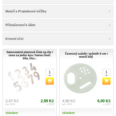
Mateří a Propolisové mřížky
Příslušenství k úlům
Krmení včel
Samostatná plastová čísla na úly /
Česnový uzávěr / průměr 5 cm /
cena za jeden kus / barva čísel:
menší bílý
bíla, žlut...
2,47 Kč
2,99 Kč
4,96 Kč
6,00 Kč
bez DPH
s DPH
bez DPH
s DPH
skladem
skladem