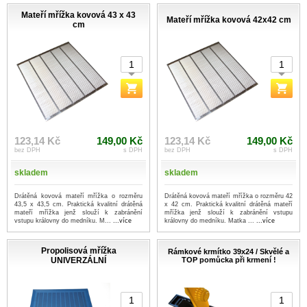
Mateří mřížka kovová 43 x 43
Mateří mřížka kovová 42x42 cm
cm
123,14 Kč
149,00 Kč
123,14 Kč
149,00 Kč
bez DPH
s DPH
bez DPH
s DPH
skladem
skladem
Drátěná kovová mateří mřížka o rozměru
Drátěná kovová mateří mřížka o rozměru 42
43,5 x 43,5 cm. Praktická kvalitní drátěná
x 42 cm. Praktická kvalitní drátěná mateří
mateří mřížka jenž slouží k zabránění
mřížka jenž slouží k zabránění vstupu
vstupu královny do medníku. M...
...více
královny do medníku. Matka ...
...více
Propolisová mřížka
Rámkové krmítko 39x24 / Skvělé a
UNIVERZÁLNÍ
TOP pomůcka při krmení !