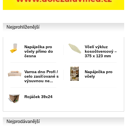
Nejprohlíženější
Napáječka pro
Včelí výkluz
včely přímo do
kosočtvercový –
česna
375 x 123 mm
Varroa dno Profi /
Napáječka pro
celo zasíťované s
včely
výsuvnou ne...
Rojáček 39x24
Nejprodávanější