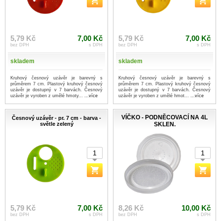
5,79 Kč
7,00 Kč
5,79 Kč
7,00 Kč
bez DPH
s DPH
bez DPH
s DPH
skladem
skladem
Kruhový česnový uzávěr je barevný s
Kruhový česnový uzávěr je barevný s
průměrem 7 cm. Plastový kruhový česnový
průměrem 7 cm. Plastový kruhový česnový
uzávěr je dostupný v 7 barvách. Česnový
uzávěr je dostupný v 7 barvách. Česnový
uzávěr je vyroben z umělé hmoty...
...více
uzávěr je vyroben z umělé hmot...
...více
VÍČKO - PODNĚCOVACÍ NA 4L
Česnový uzávěr - pr. 7 cm - barva -
světle zelený
SKLEN.
5,79 Kč
7,00 Kč
8,26 Kč
10,00 Kč
bez DPH
s DPH
bez DPH
s DPH