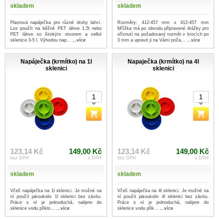
skladem
skladem
Plastová napáječka pro různé druhy lahví.
Rozměry: 412-457 mm x 412-457 mm
Lze použít na běžné PET láhve 1,5l nebo
Mřížka má po obvodu připravené drážky pro
PET láhve so širokým otvorem a velké
oříznutí na požadovaný rozměr v krocích po
sklenice 3-5 l. Výhodou nap...
...více
3 mm a upravit ji na Vámi poža...
...více
Napáječka (krmítko) na 1l
Napaječka (krmítko) na 4l
sklenici
sklenici
123,14 Kč
149,00 Kč
123,14 Kč
149,00 Kč
bez DPH
s DPH
bez DPH
s DPH
skladem
skladem
Včelí napáječka na 1l sklenici. Je možné na
Včelí napáječka na 4l sklenici. Je možné na
ní použít jakoukoliv 1l sklenici bez závitu.
ní použít jakoukoliv 4l sklenici bez závitu.
Práce s ní je jednoduchá, nalijete do
Práce s ní je jednoduchá, nalijete do
sklenice vodu přiklo...
...více
sklenice vodu přik...
...více