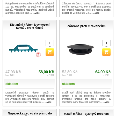
Poloprůhledné mezerníky s hřebíčky kónické
Zábrana do česna kovová / Zábrana proti
100 ks. Mezerníky se používají k oddělení
myším kovová 400 mm slouží jako zábrana
rámků. Včelařské mezerníky zajišťují určité
pro drobné hlodavce, kteří se mohou snažit
a přesné oddělení rám...
...více
dostat do včelího úlu. Jej...
...více
Distanční hřeben k vymezení
Zábrana proti mravencům
rámků / pro 9 rámků
47,93 Kč
58,00 Kč
52,89 Kč
64,00 Kč
bez DPH
s DPH
bez DPH
s DPH
skladem
skladem
Distanční plastový hřeben slouží k
Stačí nalít běžný olej do žlábku krytého
vymezení rámků v nástavku, slouží zde pro
lemem a je po problému s mravenci.
pro vymezení prostoru rámků, díky čemuž
Primárně určeno pro naše stojany a
se již nemusejí používat mezerní...
...více
stavitelné nohy Materiál: polypropy...
...více
Napáječka pro včely přímo do
Mateří mřížka - plastový program