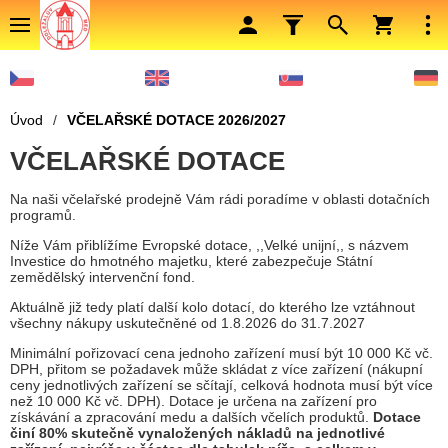
Úvod
/
VČELAŘSKÉ DOTACE 2026/2027
VČELAŘSKÉ DOTACE
Na naši včelařské prodejně Vám rádi poradíme v oblasti dotačních
programů.
Níže Vám přiblížíme Evropské dotace, ,,Velké unijní,, s názvem
Investice do hmotného majetku, které zabezpečuje Státní
zemědělský intervenční fond.
Aktuálně již tedy platí další kolo dotací, do kterého lze vztáhnout
všechny nákupy uskutečněné od 1.8.2026 do 31.7.2027
Minimální pořizovací cena jednoho zařízení musí být 10 000 Kč vč.
DPH, přitom se požadavek může skládat z více zařízení (nákupní
ceny jednotlivých zařízení se sčítají, celková hodnota musí být více
než 10 000 Kč vč. DPH). Dotace je určena na zařízení pro
získávání a zpracování medu a dalších včelích produktů.
Dotace
činí 80% skutečně vynaložených nákladů na jednotlivé