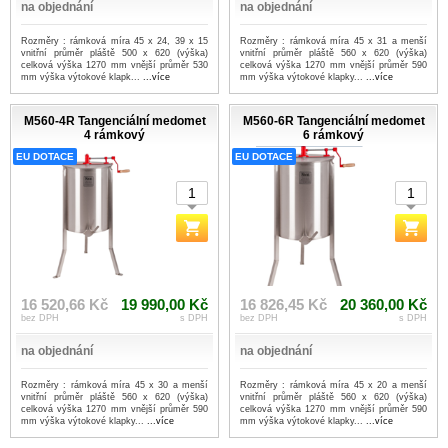
na objednání
na objednání
Rozměry : rámková míra 45 x 24, 39 x 15
Rozměry : rámková míra 45 x 31 a menší
vnitřní průměr pláště 500 x 620 (výška)
vnitřní průměr pláště 560 x 620 (výška)
celková výška 1270 mm vnější průměr 530
celková výška 1270 mm vnější průměr 590
mm výška výtokové klapk...
...více
mm výška výtokové klapky...
...více
M560-4R Tangenciální medomet
M560-6R Tangenciální medomet
4 rámkový
6 rámkový
EU DOTACE
EU DOTACE
16 520,66 Kč
19 990,00 Kč
16 826,45 Kč
20 360,00 Kč
bez DPH
s DPH
bez DPH
s DPH
na objednání
na objednání
Rozměry : rámková míra 45 x 30 a menší
Rozměry : rámková míra 45 x 20 a menší
vnitřní průměr pláště 560 x 620 (výška)
vnitřní průměr pláště 560 x 620 (výška)
celková výška 1270 mm vnější průměr 590
celková výška 1270 mm vnější průměr 590
mm výška výtokové klapky...
...více
mm výška výtokové klapky...
...více