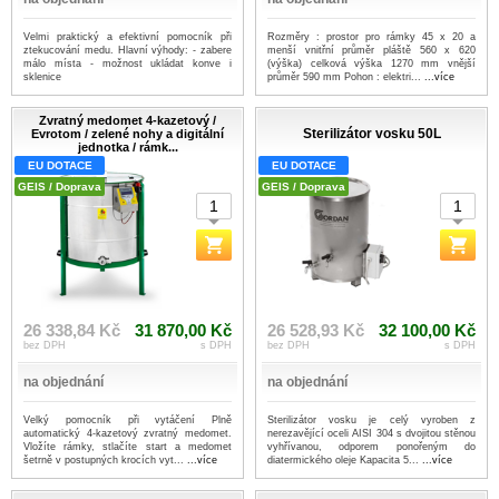
Velmi praktický a efektivní pomocník při
Rozměry : prostor pro rámky 45 x 20 a
ztekucování medu. Hlavní výhody: - zabere
menší vnitřní průměr pláště 560 x 620
málo místa - možnost ukládat konve i
(výška) celková výška 1270 mm vnější
sklenice
průměr 590 mm Pohon : elektri...
...více
Zvratný medomet 4-kazetový /
Sterilizátor vosku 50L
Evrotom / zelené nohy a digitální
jednotka / rámk...
EU DOTACE
EU DOTACE
GEIS / Doprava
GEIS / Doprava
26 338,84 Kč
31 870,00 Kč
26 528,93 Kč
32 100,00 Kč
bez DPH
s DPH
bez DPH
s DPH
na objednání
na objednání
Velký pomocník při vytáčení Plně
Sterilizátor vosku je celý vyroben z
automatický 4-kazetový zvratný medomet.
nerezavějící oceli AISI 304 s dvojitou stěnou
Vložíte rámky, stlačíte start a medomet
vyhřívanou, odporem ponořeným do
šetrně v postupných krocích vyt...
...více
diatermického oleje Kapacita 5...
...více