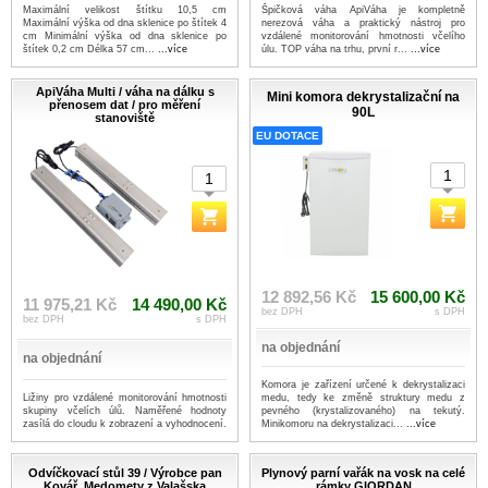
Maximální velikost štítku 10,5 cm
Špičková váha ApiVáha je kompletně
Maximální výška od dna sklenice po štítek 4
nerezová váha a praktický nástroj pro
cm Minimální výška od dna sklenice po
vzdálené monitorování hmotnosti včelího
štítek 0,2 cm Délka 57 cm...
...více
úlu. TOP váha na trhu, první r...
...více
ApiVáha Multi / váha na dálku s
Mini komora dekrystalizační na
přenosem dat / pro měření
90L
stanoviště
EU DOTACE
12 892,56 Kč
15 600,00 Kč
11 975,21 Kč
14 490,00 Kč
bez DPH
s DPH
bez DPH
s DPH
na objednání
na objednání
Komora je zařízení určené k dekrystalizaci
Ližiny pro vzdálené monitorování hmotnosti
medu, tedy ke změně struktury medu z
skupiny včelích úlů. Naměřené hodnoty
pevného (krystalizovaného) na tekutý.
zasílá do cloudu k zobrazení a vyhodnocení.
Minikomoru na dekrystalizaci...
...více
Odvíčkovací stůl 39 / Výrobce pan
Plynový parní vařák na vosk na celé
Kovář, Medomety z Valašska
rámky GIORDAN