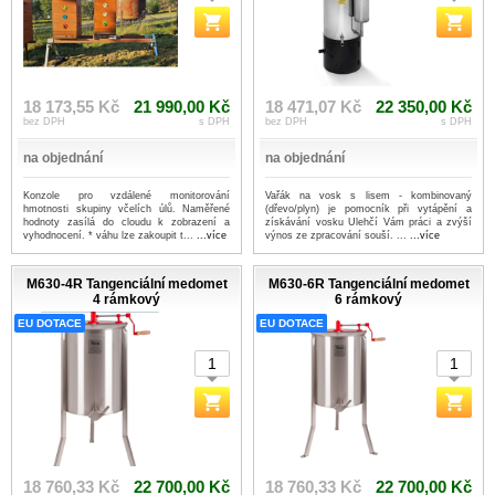
18 173,55 Kč
21 990,00 Kč
18 471,07 Kč
22 350,00 Kč
bez DPH
s DPH
bez DPH
s DPH
na objednání
na objednání
Konzole pro vzdálené monitorování
Vařák na vosk s lisem - kombinovaný
hmotnosti skupiny včelích úlů. Naměřené
(dřevo/plyn) je pomocník při vytápění a
hodnoty zasílá do cloudu k zobrazení a
získávání vosku Ulehčí Vám práci a zvýší
vyhodnocení. * váhu lze zakoupit t...
...více
výnos ze zpracování souší. ...
...více
M630-4R Tangenciální medomet
M630-6R Tangenciální medomet
4 rámkový
6 rámkový
EU DOTACE
EU DOTACE
18 760,33 Kč
22 700,00 Kč
18 760,33 Kč
22 700,00 Kč