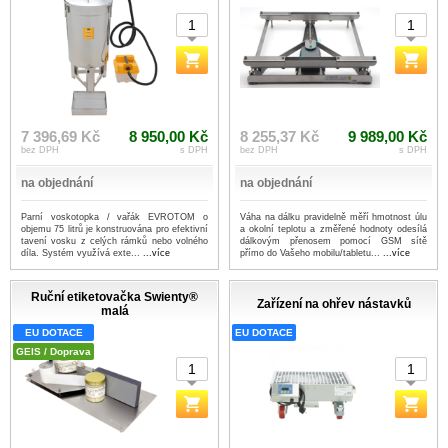
7 396,69 Kč
8 950,00 Kč
8 255,37 Kč
9 989,00 Kč
bez DPH
s DPH
bez DPH
s DPH
na objednání
na objednání
Parní voskotopka / vařák EVROTOM o
Váha na dálku pravidelně měří hmotnost úlu
objemu 75 litrů je konstruována pro efektivní
a okolní teplotu a změřené hodnoty odesílá
tavení vosku z celých rámků nebo volného
dálkovým přenosem pomocí GSM sítě
díla. Systém využívá exte...
...více
přímo do Vašeho mobilu/tabletu...
...více
Ruční etiketovačka Swienty®
Zařízení na ohřev nástavků
malá
EU DOTACE
EU DOTACE
GEIS / Doprava