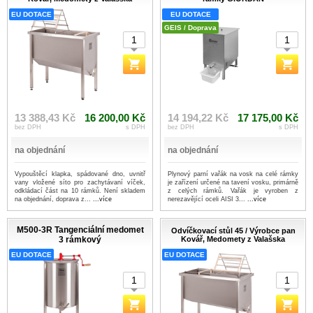
EU DOTACE
EU DOTACE
GEIS / Doprava
13 388,43 Kč
16 200,00 Kč
14 194,22 Kč
17 175,00 Kč
bez DPH
s DPH
bez DPH
s DPH
na objednání
na objednání
Vypouštěcí klapka, spádované dno, uvnitř
Plynový parní vařák na vosk na celé rámky
vany vložené síto pro zachytávaní víček,
je zařízení určené na tavení vosku, primárně
odkládací část na 10 rámků. Není skladem
z celých rámků. Vařák je vyroben z
na objednání, doprava z...
...více
nerezavějící oceli AISI 3...
...více
M500-3R Tangenciální medomet
Odvíčkovací stůl 45 / Výrobce pan
3 rámkový
Kovář, Medomety z Valašska
EU DOTACE
EU DOTACE