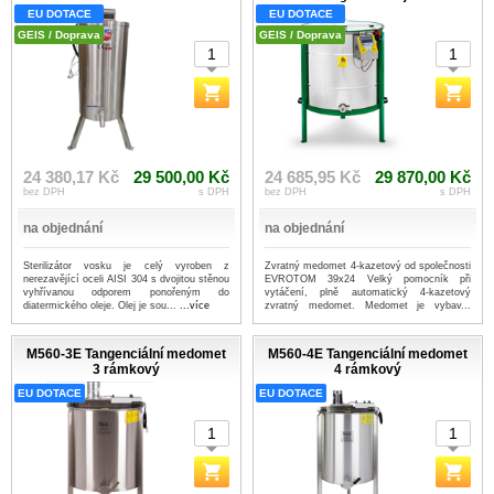
EU DOTACE
EU DOTACE
GEIS / Doprava
GEIS / Doprava
24 380,17 Kč
29 500,00 Kč
24 685,95 Kč
29 870,00 Kč
bez DPH
s DPH
bez DPH
s DPH
na objednání
na objednání
Sterilizátor vosku je celý vyroben z
Zvratný medomet 4-kazetový od společnosti
nerezavějící oceli AISI 304 s dvojitou stěnou
EVROTOM 39x24 Velký pomocník při
vyhřívanou odporem ponořeným do
vytáčení, plně automatický 4-kazetový
diatermického oleje. Olej je sou...
...více
zvratný medomet. Medomet je vybav...
...více
M560-3E Tangenciální medomet
M560-4E Tangenciální medomet
3 rámkový
4 rámkový
EU DOTACE
EU DOTACE