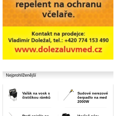
Nejprohlíženější
Vařák na vosk s
Sudové nerezové
čističkou rámků
čerpadlo na med
2000W