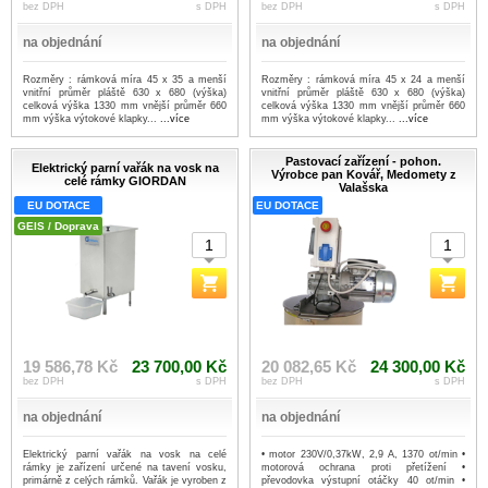
bez DPH
s DPH
bez DPH
s DPH
na objednání
na objednání
Rozměry : rámková míra 45 x 35 a menší
Rozměry : rámková míra 45 x 24 a menší
vnitřní průměr pláště 630 x 680 (výška)
vnitřní průměr pláště 630 x 680 (výška)
celková výška 1330 mm vnější průměr 660
celková výška 1330 mm vnější průměr 660
mm výška výtokové klapky...
...více
mm výška výtokové klapky...
...více
Pastovací zařízení - pohon.
Elektrický parní vařák na vosk na
Výrobce pan Kovář, Medomety z
celé rámky GIORDAN
Valašska
EU DOTACE
EU DOTACE
GEIS / Doprava
19 586,78 Kč
23 700,00 Kč
20 082,65 Kč
24 300,00 Kč
bez DPH
s DPH
bez DPH
s DPH
na objednání
na objednání
Elektrický parní vařák na vosk na celé
• motor 230V/0,37kW, 2,9 A, 1370 ot/min •
rámky je zařízení určené na tavení vosku,
motorová ochrana proti přetížení •
primárně z celých rámků. Vařák je vyroben z
převodovka výstupní otáčky 40 ot/min •