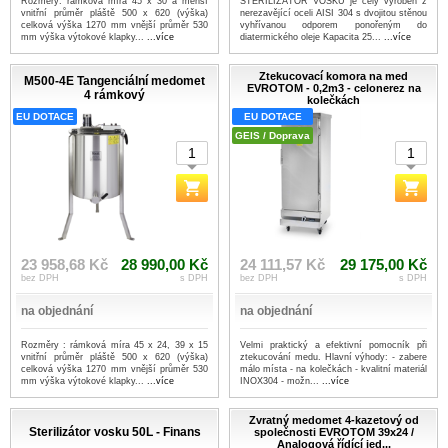
Rozměry: rámková míra 45 x 30 a menší
STERILIZÁTOR VOSKU je celý vyroben z
vnitřní průměr pláště 500 x 620 (výška)
nerezavějící oceli AISI 304 s dvojitou stěnou
celková výška 1270 mm vnější průměr 530
vyhřívanou odporem ponořeným do
mm výška výtokové klapky...
...více
diatermického oleje Kapacita 25...
...více
Ztekucovací komora na med
M500-4E Tangenciální medomet
EVROTOM - 0,2m3 - celonerez na
4 rámkový
kolečkách
EU DOTACE
EU DOTACE
GEIS / Doprava
23 958,68 Kč
28 990,00 Kč
24 111,57 Kč
29 175,00 Kč
bez DPH
s DPH
bez DPH
s DPH
na objednání
na objednání
Rozměry : rámková míra 45 x 24, 39 x 15
Velmi praktický a efektivní pomocník při
vnitřní průměr pláště 500 x 620 (výška)
ztekucování medu. Hlavní výhody: - zabere
celková výška 1270 mm vnější průměr 530
málo místa - na kolečkách - kvalitní materiál
mm výška výtokové klapky...
...více
INOX304 - možn...
...více
Zvratný medomet 4-kazetový od
Sterilizátor vosku 50L - Finans
společnosti EVROTOM 39x24 /
Analogová řídící jed...