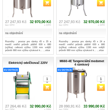
27 247,93 Kč
32 970,00 Kč
27 247,93 Kč
32 970,00 Kč
bez DPH
s DPH
bez DPH
s DPH
na objednání
na objednání
Rozměry : prostor pro rámky 45 x 35 a
Rozměry : prostor pro rámky 45 x 24 a
menší vnitřní průměr pláště 630 x 680
menší vnitřní průměr pláště 630 x 680
(výška) celková výška 1330 mm vnější
(výška) celková výška 1330 mm vnější
průměr 660 mm výška výtokové k...
...více
průměr 660 mm výška výtokové k...
...více
M660-4E Tangenciální medomet
Elektrický odvíčkovač 220V
4 rámkový
EU DOTACE
EU DOTACE
27 264,46 Kč
32 990,00 Kč
28 090,91 Kč
33 990,00 Kč
bez DPH
s DPH
bez DPH
s DPH