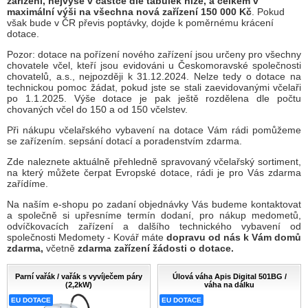
zařízení, nejvýše v částce dle tabulek níže, a celkem v
maximální výši na všechna nová zařízení 150 000 Kč
. Pokud
však bude v ČR převis poptávky, dojde k poměrnému krácení
dotace.
Pozor: dotace na pořízení nového zařízení jsou určeny pro všechny
chovatele včel, kteří jsou evidováni u Českomoravské společnosti
chovatelů, a.s., nejpozději k 31.12.2024. Nelze tedy o dotace na
technickou pomoc žádat, pokud jste se stali zaevidovanými včelaři
po 1.1.2025. Výše dotace je pak ještě rozdělena dle počtu
chovaných včel do 150 a od 150 včelstev.
Při nákupu včelařského vybavení na dotace Vám rádi pomůžeme
se zařízením. sepsání dotací a poradenstvím zdarma.
Zde naleznete aktuálně přehledně spravovaný včelařský sortiment,
na který můžete čerpat Evropské dotace, rádi je pro Vás zdarma
zařídíme.
Na naším e-shopu po zadaní objednávky Vás budeme kontaktovat
a společně si upřesníme termín dodaní, pro nákup medometů,
odvíčkovacích zařízení a dalšího technického vybavení od
společnosti Medomety - Kovář máte
dopravu od nás k Vám domů
zdarma,
včetně
zdarma zařízení žádosti o dotace.
Parní vařák / vařák s vyvíječem páry
Úlová váha Apis Digital 501BG /
(2,2kW)
váha na dálku
EU DOTACE
EU DOTACE