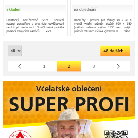
skladem
na objednání
Elektrický odvíčkovač 220V. Efektivní
Rozměry : prostor pro rámky 45 x 38 a
nástroj usnadňuje a urychluje odvíčkovaní
menší vnitřní průměr pláště 660 x 680
rámků při medobraní. Odvíčkování probíhá
(výška) celková výška 1330 mm vnější
pomocí rotujících kartáčů...
...více
průměr 690 mm výška výtokové k...
...více
48 dalších...
1
2
3