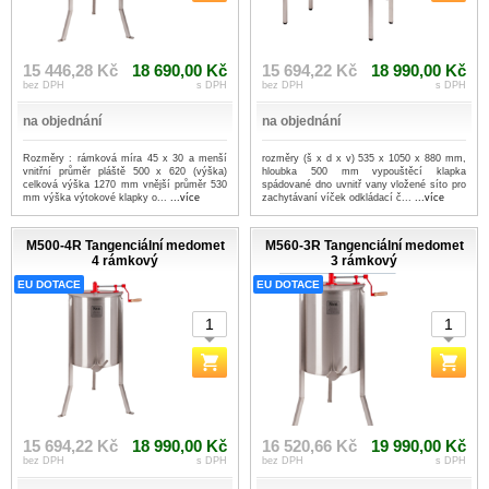
15 446,28 Kč
18 690,00 Kč
15 694,22 Kč
18 990,00 Kč
bez DPH
s DPH
bez DPH
s DPH
na objednání
na objednání
Rozměry : rámková míra 45 x 30 a menší
rozměry (š x d x v) 535 x 1050 x 880 mm,
vnitřní průměr pláště 500 x 620 (výška)
hloubka 500 mm vypouštěcí klapka
celková výška 1270 mm vnější průměr 530
spádované dno uvnitř vany vložené síto pro
mm výška výtokové klapky o...
...více
zachytávaní víček odkládací č...
...více
M500-4R Tangenciální medomet
M560-3R Tangenciální medomet
4 rámkový
3 rámkový
EU DOTACE
EU DOTACE
15 694,22 Kč
18 990,00 Kč
16 520,66 Kč
19 990,00 Kč
bez DPH
s DPH
bez DPH
s DPH