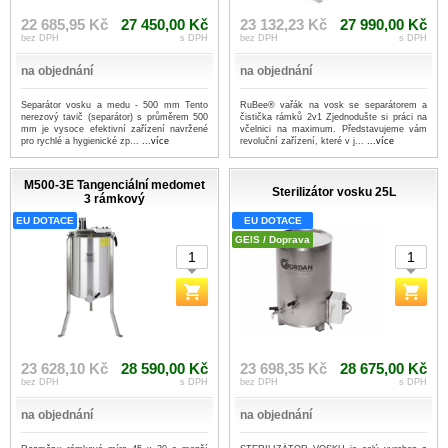
22 685,95 Kč
27 450,00 Kč
23 132,23 Kč
27 990,00 Kč
bez DPH
s DPH
bez DPH
s DPH
na objednání
na objednání
Separátor vosku a medu - 500 mm Tento
RuBee® vařák na vosk se separátorem a
nerezový tavič (separátor) s průměrem 500
čistička rámků 2v1 Zjednodušte si práci na
mm je vysoce efektivní zařízení navržené
včelnici na maximum. Představujeme vám
pro rychlé a hygienické zp...
...více
revoluční zařízení, které v j...
...více
M500-3E Tangenciální medomet
Sterilizátor vosku 25L
3 rámkový
EU DOTACE
EU DOTACE
GEIS / Doprava
23 628,10 Kč
28 590,00 Kč
23 698,35 Kč
28 675,00 Kč
bez DPH
s DPH
bez DPH
s DPH
na objednání
na objednání