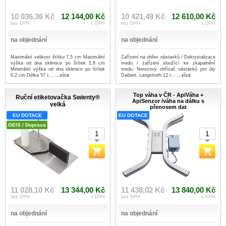
10 036,36 Kč
12 144,00 Kč
10 421,49 Kč
12 610,00 Kč
bez DPH
s DPH
bez DPH
s DPH
na objednání
na objednání
Maximální velikost štítku 7,5 cm Maximální
Zařízení na ohřev nástavků / Dekrystalizace
výška od dna sklenice po štítek 2,8 cm
medu / zařízení sloužící ke zkapalnění
Minimální výška od dna sklenice po štítek
medu. Nerezový ohřívač nástavků pro úly
0,2 cm Délka 57 c...
...více
Dadant, Langstroth 12 r...
...více
Top váha v ČR - ApiVáha +
Ruční etiketovačka Swienty®
ApiSenzor /váha na dálku s
velká
přenosem dat
EU DOTACE
EU DOTACE
GEIS / Doprava
11 028,10 Kč
13 344,00 Kč
11 438,02 Kč
13 840,00 Kč
bez DPH
s DPH
bez DPH
s DPH
na objednání
na objednání