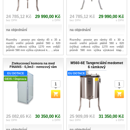
24 785,12 Kč
29 990,00 Kč
24 785,12 Kč
29 990,00 Kč
bez DPH
s DPH
bez DPH
s DPH
na objednání
na objednání
Rozměry : prostor pro rámky 45 x 35 a
Rozměry: prostor pro rámky 45 x 30 a
menší vnitřní průměr pláště 560 x 620
menší vnitřní průměr pláště 560 x 620
(výška) celková výška 1270 mm vnější
(výška) celková výška 1270 mm vnější
průměr 590 mm výška výtokové k...
...více
průměr 590 mm výška výtokové klap...
...více
M560-6E Tangenciální medomet
Ztekucovací komora na med
FINANS - 0,3m3 - nerezový rám
6 rámkový
EU DOTACE
EU DOTACE
GEIS / Doprava
25 082,65 Kč
30 350,00 Kč
25 909,09 Kč
31 350,00 Kč
bez DPH
s DPH
bez DPH
s DPH
na objednání
na objednání