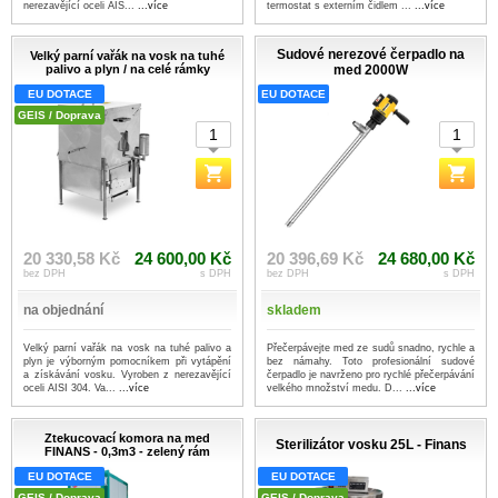
nerezavějící oceli AIS...
...více
termostat s externím čidlem ...
...více
Sudové nerezové čerpadlo na
Velký parní vařák na vosk na tuhé
palivo a plyn / na celé rámky
med 2000W
EU DOTACE
EU DOTACE
GEIS / Doprava
20 330,58 Kč
24 600,00 Kč
20 396,69 Kč
24 680,00 Kč
bez DPH
s DPH
bez DPH
s DPH
na objednání
skladem
Velký parní vařák na vosk na tuhé palivo a
Přečerpávejte med ze sudů snadno, rychle a
plyn je výborným pomocníkem při vytápění
bez námahy. Toto profesionální sudové
a získávání vosku. Vyroben z nerezavějící
čerpadlo je navrženo pro rychlé přečerpávání
oceli AISI 304. Va...
...více
velkého množství medu. D...
...více
Ztekucovací komora na med
Sterilizátor vosku 25L - Finans
FINANS - 0,3m3 - zelený rám
EU DOTACE
EU DOTACE
GEIS / Doprava
GEIS / Doprava