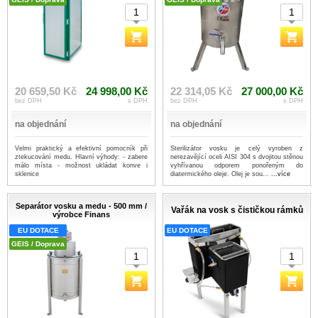
20 659,50 Kč
24 998,00 Kč
22 314,05 Kč
27 000,00 Kč
bez DPH
s DPH
bez DPH
s DPH
na objednání
na objednání
Velmi praktický a efektivní pomocník při
Sterilizátor vosku je celý vyroben z
ztekucování medu. Hlavní výhody: - zabere
nerezavějící oceli AISI 304 s dvojitou stěnou
málo místa - možnost ukládat konve i
vyhřívanou odporem ponořeným do
sklenice
diatermického oleje. Olej je sou...
...více
Separátor vosku a medu - 500 mm /
Vařák na vosk s čističkou rámků
výrobce Finans
EU DOTACE
EU DOTACE
GEIS / Doprava