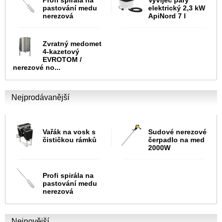
Profi spirála na
Vyvíječ páry
pastování medu
elektrický 2,3 kW
nerezová
ApiNord 7 l
Zvratný medomet
4-kazetový
EVROTOM /
nerezové no...
Nejprodávanější
Vařák na vosk s
Sudové nerezové
čističkou rámků
čerpadlo na med
2000W
Profi spirála na
pastování medu
nerezová
Nejnovější