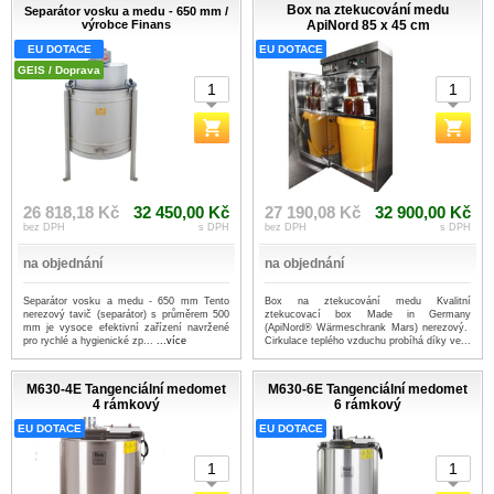
Box na ztekucování medu
Separátor vosku a medu - 650 mm /
výrobce Finans
ApiNord 85 x 45 cm
EU DOTACE
EU DOTACE
GEIS / Doprava
26 818,18 Kč
32 450,00 Kč
27 190,08 Kč
32 900,00 Kč
bez DPH
s DPH
bez DPH
s DPH
na objednání
na objednání
Separátor vosku a medu - 650 mm Tento
Box na ztekucování medu Kvalitní
nerezový tavič (separátor) s průměrem 500
ztekucovací box Made in Germany
mm je vysoce efektivní zařízení navržené
(ApiNord® Wärmeschrank Mars) nerezový.
pro rychlé a hygienické zp...
...více
Cirkulace teplého vzduchu probíhá díky ve...
...více
M630-4E Tangenciální medomet
M630-6E Tangenciální medomet
4 rámkový
6 rámkový
EU DOTACE
EU DOTACE