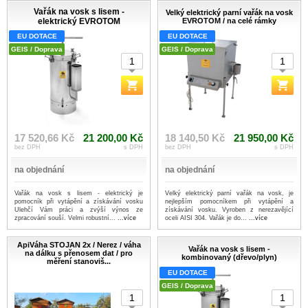
Vařák na vosk s lisem -
Velký elektrický parní vařák na vosk
elektrický EVROTOM
EVROTOM / na celé rámky
EU DOTACE
EU DOTACE
GEIS / Doprava
GEIS / Doprava
17 520,66 Kč
21 200,00 Kč
18 140,50 Kč
21 950,00 Kč
bez DPH
s DPH
bez DPH
s DPH
na objednání
na objednání
Vařák na vosk s lisem - elektrický je
Velký elektrický parní vařák na vosk, je
pomocník při vytápění a získávání vosku
nejlepším pomocníkem při vytápění a
Ulehčí Vám práci a zvýší výnos ze
získávání vosku. Vyroben z nerezavějící
zpracování souší. Velmi robustní...
...více
oceli AISI 304. Vařák je do...
...více
ApiVáha STOJAN 2x / Nerez / váha
Vařák na vosk s lisem -
na dálku s přenosem dat / pro
kombinovaný (dřevo/plyn)
měření stanoviš...
EU DOTACE
GEIS / Doprava